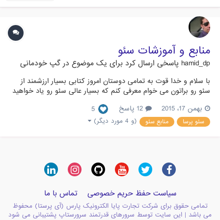
منابع و آموزشات سئو
hamid_dp
پاسخی ارسال کرد برای یک موضوع در
گپ خودمانی
با سلام و خدا قوت به تمامی دوستان امروز کتابی بسیار ارزشمند از
سئو رو براتون می خوام معرفی کنم که بسیار عالی سئو رو یاد خواهید
گرفت. کتاب یک یا دوهزار و یک نوشته مهدی رودکی یکی از مردان
بهمن 17، 2015
12 پاسخ
5
سئوی ایران است که به توضیح جنگ بین گلادیاتور ها در سئو می
پردازد و نکات بسیار پر ارزش در آن نهفته است. این کتاب...
(و 4 مورد دیگر)
سئو پرسا
منابع سئو
سیاست حفظ حریم خصوصی
تماس با ما
تمامی حقوق برای شرکت تجارت پایا الکترونیک پارس (آی پرستا) محفوظ
می باشد | این سایت توسط سرورهای قدرتمند سرورستاپ پشتیبانی می شود