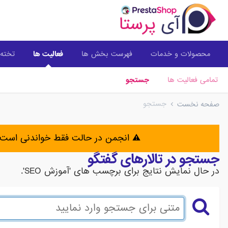
محصولات و خدمات
فهرست بخش ها
فعالیت ها
تخته 
تمامی فعالیت ها
جستجو
جستجو
صفحه نخست
⚠️ انجمن در حالت فقط خواندنی است 
جستجو در تالارهای گفتگو
در حال نمایش نتایج برای برچسب های 'آموزش SEO'.