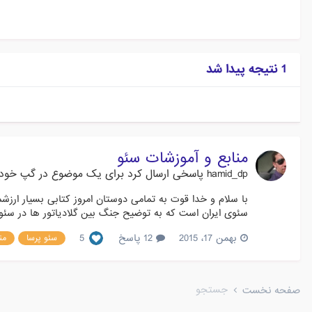
1 نتیجه پیدا شد
منابع و آموزشات سئو
hamid_dp
پاسخی ارسال کرد برای یک موضوع در
گپ خودم
با سلام و خدا قوت به تمامی دوستان امروز کتابی بسیار ارزش
سئوی ایران است که به توضیح جنگ بین گلادیاتور ها در سئو م
بهمن 17، 2015
12 پاسخ
5
سئو پرسا
من
جستجو
صفحه نخست