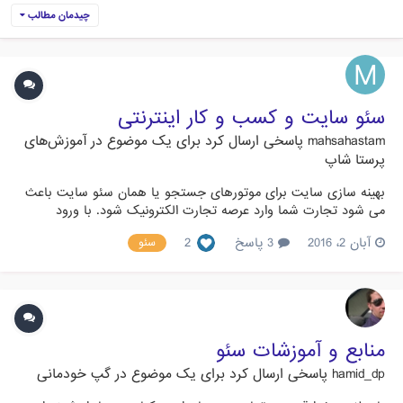
چیدمان مطالب
سئو سایت و کسب و کار اینترنتی
mahsahastam
پاسخی ارسال کرد برای یک موضوع در
آموزش‌های
پرستا شاپ
بهینه سازی سایت برای موتورهای جستجو یا همان سئو سایت باعث
می شود تجارت شما وارد عرصه تجارت الکترونیک شود. با ورود
اینترنت بازارهای منطقه ای تبدیل به بازارهای فرا-منطقه ای شدند.
آبان 2، 2016
3 پاسخ
2
سئو
بنابراین مدیران شرکت ها و کسب و کارهای وبسایت و فروشگاه
آنلاین ساختند تا تجارت خود را پر رونق تر کنند. اما سئو سایت چگونه
م...
منابع و آموزشات سئو
hamid_dp
پاسخی ارسال کرد برای یک موضوع در
گپ خودمانی