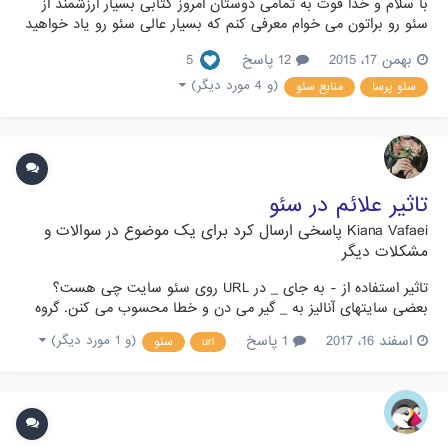
با سلام و خدا قوت به تمامی دوستان امروز کتابی بسیار ارزشمند از
سئو رو براتون می خوام معرفی کنم که بسیار عالی سئو رو یاد خواهید
گرفت. کتاب یک یا دوهزار و یک نوشته مهدی رودکی یکی از مردان
بهمن 17، 2015
12 پاسخ
5
سئوی ایران است که به توضیح جنگ بین گلادیاتور ها در سئو می
پردازد و نکات بسیار پر ارزش در آن نهفته است. این کتاب...
(و 4 مورد دیگر)
سئو پرسا
منابع سئو
تاثیر علائم در سئو
Kiana Vafaei
پاسخی ارسال کرد برای یک موضوع در
سوالات و
مشکلات دیگر
تاثیر استفاده از - به جای _ در URL روی سئو سایت چی هست؟
بعضی سایتهای آنالیز به _ گیر می دن و خطا محسوب می کنن. گروه
پرسش و پاسخ پرستاشاپ
اسفند 16، 2017
1 پاسخ
(و 1 مورد دیگر)
url
سئو