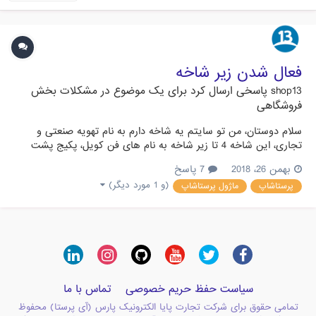
فعال شدن زیر شاخه
shop13
پاسخی ارسال کرد برای یک موضوع در
مشکلات بخش
فروشگاهی
سلام دوستان، من تو سایتم یه شاخه دارم به نام تهویه صنعتی و
تجاری، این شاخه 4 تا زیر شاخه به نام های فن کویل، پکیج پشت
بامی و داکت اسپلیت و چیلر داره که هر 4 زیر شاخه فعال هستن، اما
بهمن 26، 2018
7 پاسخ
هنگام نمایش فقط 2 مورد اول رو نشون میده و 2 تای بعدی رو نشون
(و 1 مورد دیگر)
پرستاشاپ
ماژول پرستاشاپ
نمیده، علتش چیه؟
سیاست حفظ حریم خصوصی
تماس با ما
تمامی حقوق برای شرکت تجارت پایا الکترونیک پارس (آی پرستا) محفوظ