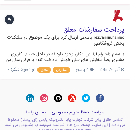
پرداخت سفارشات معلق
rezvannia.hamed
پاسخی ارسال کرد برای یک موضوع در
مشکلات
بخش فروشگاهی
با سلام واحترام آیا این امکان وجود داره که در داخل حساب کاربری
مشتری بعداً سفارش های قبلی خودش پرداخت کنه؟ بر فرض مثال من
سفارش رو ثبت میکنم به هر دلیلی نمیخوام همون موقع پرداخت کنم
آذر 16، 2015
4 پاسخ
(و 1 مورد دیگر)
سفارش
معلق
یا میخوام چند روز بعد پرداخت کنم داخل پرستا شاپ جایی هست که
وضعیت سفارش های معلق شما یا پرداخت نشده شما رو نشون بده
که بعداً بتونید پرداخت کنید
سیاست حفظ حریم خصوصی
تماس با ما
تمامی حقوق برای شرکت تجارت پایا الکترونیک پارس (آی پرستا) محفوظ
می باشد | این سایت توسط سرورهای قدرتمند سرورستاپ پشتیبانی می شود