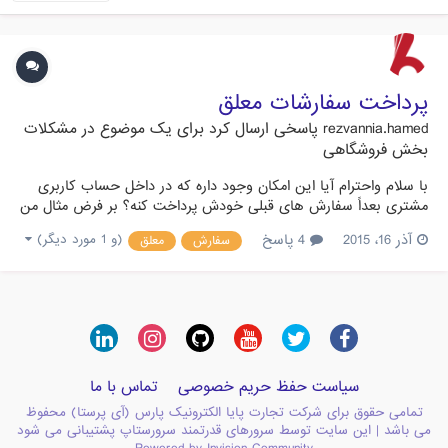
پرداخت سفارشات معلق
rezvannia.hamed
پاسخی ارسال کرد برای یک موضوع در
مشکلات
بخش فروشگاهی
با سلام واحترام آیا این امکان وجود داره که در داخل حساب کاربری
مشتری بعداً سفارش های قبلی خودش پرداخت کنه؟ بر فرض مثال من
سفارش رو ثبت میکنم به هر دلیلی نمیخوام همون موقع پرداخت کنم
آذر 16، 2015
4 پاسخ
(و 1 مورد دیگر)
سفارش
معلق
یا میخوام چند روز بعد پرداخت کنم داخل پرستا شاپ جایی هست که
وضعیت سفارش های معلق شما یا پرداخت نشده شما رو نشون بده
ک...
سیاست حفظ حریم خصوصی
تماس با ما
تمامی حقوق برای شرکت تجارت پایا الکترونیک پارس (آی پرستا) محفوظ
می باشد | این سایت توسط سرورهای قدرتمند سرورستاپ پشتیبانی می شود