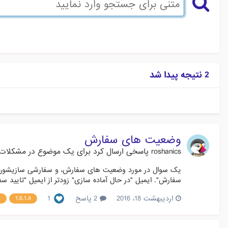
2 نتیجه پیدا شد
وضعیت های سفارش
roshanics
پاسخی ارسال کرد برای یک موضوع در
مشکلات
یک سوال در مورد وضعیت های سفارش، و سفارشی سازیشون دارم
سفارش". ایمیل "در حال آماده سازی" زودتر از ایمیل "تایید
اردیبهشت 18، 2016
2 پاسخ
1
1.6.1.4
و