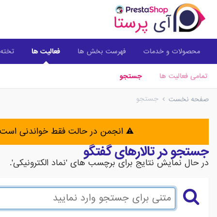
محصولات و خدمات
فهرست بخش ها
فعالیت ها
تخته 
تمامی فعالیت ها
جستجو
جستجو
صفحه نخست
⚠️ انجمن در حالت فقط خواندنی است 
جستجو در تالارهای گفتگو
در حال نمایش نتایج برای برچسب های 'نماد الکترونیکی'.