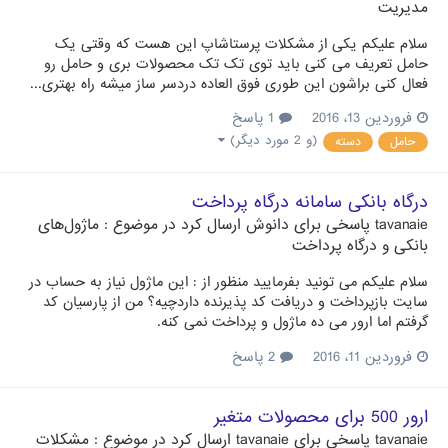
مدیریت
سلام علیکم یکی از مشکلات پرستاشاپ این هست که وقتی یک
حامل تعریف می کنی باید توی تک تک محصولات بری و حامل رو
فعال کنی براشون این طوری فوق العاده دردسر ساز میشه راه بهتری...
فروردین 13، 2016
1 پاسخ
(و 2 مورد دیگر)
حامل
دسته
درگاه بانکی سامانه درگاه پرداخت
tavanaie
پاسخی برای
دانوش
ارسال کرد در موضوع :
ماژول‌های
بانکی و درگاه پرداخت
سلام علیکم می تونید بفرمایید منظور از : این ماژول نیاز به حساب در
سایت بازپرداخت و دریافت کد پذیرنده داردچیه؟ من از پارسیان کد
گرفتم اما ارور می ده ماژول و پرداخت نمی کنه.
فروردین 11، 2016
2 پاسخ
ارور 500 برای محصولات متغیر
tavanaie
پاسخی برای
tavanaie
ارسال کرد در موضوع :
مشکلات