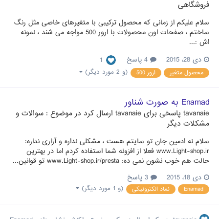
فروشگاهی
سلام علیکم از زمانی که محصول ترکیبی با متغیرهای خاصی مثل رنگ
ساختم ، صفحات اون محصولات با ارور 500 مواجه می شند ، نمونه
اش :...
دی 28، 2015
4 پاسخ
1
(و 2 مورد دیگر)
محصول متغیر
ارور 500
Enamad به صورت شناور
tavanaie
پاسخی برای
tavanaie
ارسال کرد در موضوع :
سوالات و
مشکلات دیگر
سلام نه ادمین جان تو سایتم هست ، مشکلی نداره و آزاری نداره:
www.Light-shop.ir فعلا از افزونه شما استفاده کردم اما در بهترین
حالت هم خوب نشون نمی ده: www.Light-shop.ir/presta تو قوانین...
دی 18، 2015
3 پاسخ
(و 1 مورد دیگر)
Enamad
نماد الکترونیکی