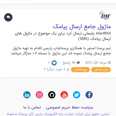
ماژول جامع ارسال پیامک
sharif854
پاسخی ارسال کرد برای یک موضوع در
ماژول های
ارسال پیامک (SMS)
تیم پرستا استور با همکاری پرستاشاپ پارسی اقدام به تهیه ماژول
جامع ارسال پیامک نموده اند این ماژول با نسخه ۱.۶ سازگار میباشد
امکانات ماژول: ارسال پیامک در زمان ثبت نامارسال اس ام اس در زمان
مرداد 24، 2013
49 پاسخ
7
سفارش جدیدکنترل ارسال یا عدم ارسال سفارش های رایگانارسال
پیامک در زمان وارد کردن کد رهگیری سفارش پستیارسال پیام...
(و 2 مورد دیگر)
اس ام اس
پرستاشاپ
سیاست حفظ حریم خصوصی
تماس با ما
تمامی حقوق برای شرکت تجارت پایا الکترونیک پارس (آی پرستا) محفوظ