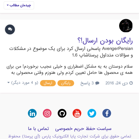
چیدمان مطالب
رایگان بودن ارسال!؟
AvengerPersian
پاسخی ارسال کرد برای یک موضوع در
مشکلات
و سؤالات متداول پرستاشاپ 1.6
سلام دوستان به یه مشکل اضطراری و خیلی عجیب برخوردم! من برای
همه ی محصول ها حامل تعیین کردم ولی هنوزم وقتی محصولی به
سبد خرید اضافه میشه مینویسه حامل رایگان و هزینه ارسال رو حساب
دی 24، 2016
3 پاسخ
(و 4 مورد دیگر)
رایگان
ارسال
نمیکنه!! تازه مشکل از جایی بدتر میشه که وقتی تو سبد خرید بیشتر
از یه جنس باشه اونوقت خودش یه رقم الکی برای ارسال تعیین م...
سیاست حفظ حریم خصوصی
تماس با ما
تمامی حقوق برای شرکت تجارت پایا الکترونیک پارس (آی پرستا) محفوظ