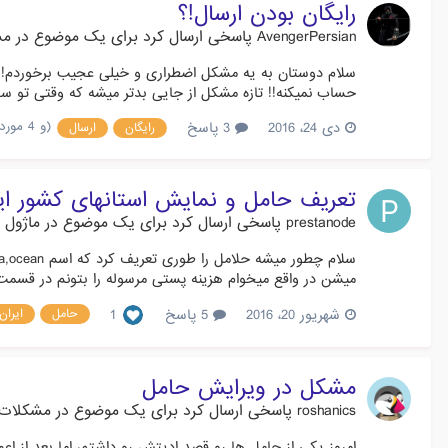
رایگان بودن ارسال!؟
AvengerPersian
پاسخی ارسال کرد برای یک موضوع در
مش
سلام دوستان به یه مشکل اضطراری و خیلی عجیب برخوردم! م
حساب نمیکنه!! تازه مشکل از جایی بدتر میشه که وقتی تو سب
(و 4 مورد دیگر)
دی 24، 2016
3 پاسخ
رایگان
ارسال
تعریف حامل و نمایش استانهای کشور ای
prestanode
پاسخی ارسال کرد برای یک موضوع در
ماژول 
میشن در واقع میخوام هزینه پستی مرسوله را بتونم در قسمت
شهریور 20، 2016
5 پاسخ
1
حامل
ایران
مشکل در ویرایش حامل
roshanics
پاسخی ارسال کرد برای یک موضوع در
مشکلات