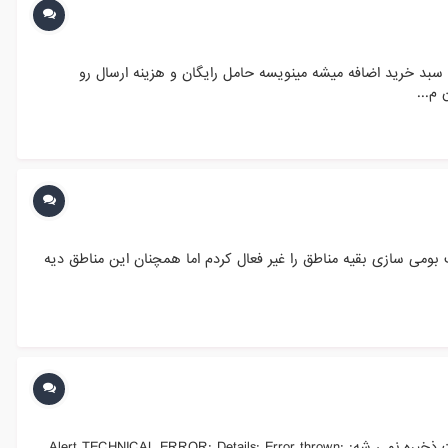
د خرید اضافه میشه مینویسه حامل رایگان و هزینه ارسال رو
م...
کشور ایران دیده بشود در قسمت بومی سازی بقیه مناطق را غیر فعال کردم اما همچنان این مناطق دیه
امروز یکی از حامل ها رو قصد ادیتش رو داشتم، اما بعد از اعمال تغییرات وقتی دکمه "پایان" رو می زنم با پیغام زیر مواجه می شم و اغییرات ذخیره نمی شه: Alert TECHNICAL ERROR: Details: Error thrown: