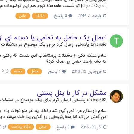
[object Object] تو قسمت Console کروم هم این توضیحات میاد: مشکل از کجاست و چطور می شه رفعش کرد؟
خرداد 1، 2016
3 پاسخ
1.6.1.4
حامل
اعمال یک حامل به تمامی یا دسته ای ا
tavanaie
پاسخی ارسال کرد برای یک موضوع در
مشکلات 
سلام علیکم یکی از مشکلات پرستاشاپ این هست که وقتی یک 
که بشه راحت حامل رو اضافه کرد؟
(و 2 مورد دیگر)
فروردین 13، 2016
1 پاسخ
حامل
دسته
مشكل در كار با پنل پستي
ahmad592
پاسخی ارسال کرد برای یک موضوع در
مشکلات 
سلام دوستان من كمي گيج شدم لطفا يه نفر منو نجات بده. بند
من گفتن مي‌شه اما سفارش‌هايي رو آنلاين پرداخت ميشه بايد
(و 1 مورد دیگر)
آذر 29، 2015
2 پاسخ
حامل
درگاه پرداخت