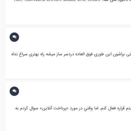
راشون این طوری فوق العاده دردسر ساز میشه راه بهتری سراغ نداه
قراره فعال كنم. اما وقتي در مورد «پرداخت آنلاين» سوال كردم به