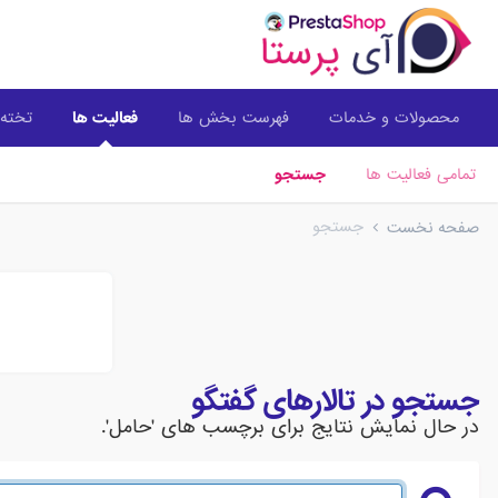
محصولات و خدمات
فهرست بخش ها
فعالیت ها
تخته 
تمامی فعالیت ها
جستجو
جستجو
صفحه نخست
جستجو در تالارهای گفتگو
در حال نمایش نتایج برای برچسب های 'حامل'.