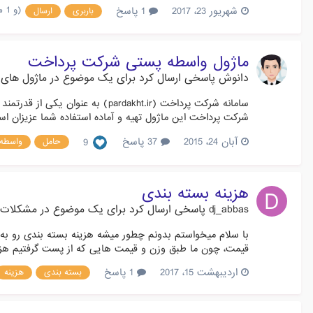
(و 1 مورد دیگر)
شهریور 23، 2017
1 پاسخ
باربری
ارسال
ماژول واسطه پستی شرکت پرداخت
دانوش
پاسخی ارسال کرد برای یک موضوع در
ماژول های 
سامانه شرکت پرداخت (dakht.ir
شرکت پرداخت این ماژول تهیه و آماده استفاده شما عزیزان ا
آبان 24، 2015
37 پاسخ
9
حامل
واسطه
هزینه بسته بندی
dj_abbas
پاسخی ارسال کرد برای یک موضوع در
مشکلات 
با سلام میخواستم بدونم چطور میشه هزینه بسته بندی رو به 
قیمت، چون ما طبق وزن و قیمت هایی که از پست گرفتیم هزینه
اردیبهشت 15، 2017
1 پاسخ
بسته بندی
هزینه