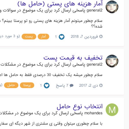
آمار هزینه های پستی (حامل ها)
general2
پاسخی ارسال کرد برای یک موضوع در
سوالات و 
سلام چطور میتونم آمار هزینه های پستی رو تو پرستا ببینم؟
شده؟؟
(و 3 مورد دیگر)
فروردین 7، 2018
1
آمار
پست
تخفیف به قیمت پست
general2
پاسخی ارسال کرد برای یک موضوع در
مشکلات 
سلام چطور میشه یک تخفیف 30 درصدی فقط به حامل ها اعمال کنیم؟ (قیمت محصول همان قیمت بدون تغییر و تخفیف های مربوط به خودش)
(و 3 مور
دی 2، 2017
7 پاسخ
1
پرستا
حامل
انتخاب نوع حامل
mohandes
پاسخی ارسال کرد برای یک موضوع در
مشکلات 
با سلام چطوری میتوان وقتی ی مشتری از شهر دیگه ای سفارش میده به 