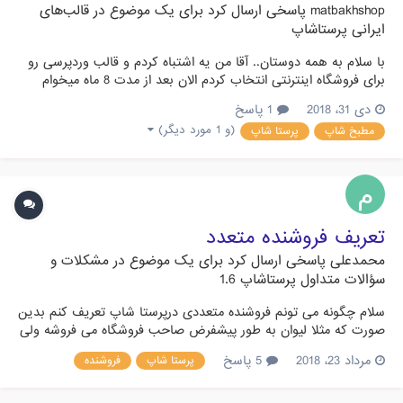
matbakhshop
پاسخی ارسال کرد برای یک موضوع در
قالب‌های
ایرانی پرستاشاپ
با سلام به همه دوستان.. آقا من یه اشتباه کردم و قالب وردپرسی رو
برای فروشگاه اینترنتی انتخاب کردم الان بعد از مدت 8 ماه میخوام
قالب رو بیارم رو پرستا دوستان چه راهی رو پیشنهاد میکنن. اینم
دی 31، 2018
1 پاسخ
آدرس سایته
(و 1 مورد دیگر)
مطبخ شاپ
پرستا شاپ
تعریف فروشنده متعدد
محمدعلی
پاسخی ارسال کرد برای یک موضوع در
مشکلات و
سؤالات متداول پرستاشاپ 1.6
سلام چگونه می تونم فروشنده متعددی درپرستا شاپ تعریف کنم بدین
صورت که مثلا لیوان به طور پیشفرض صاحب فروشگاه می فروشه ولی
زمانی که تما م شد بتونه کاربد از فروشند دیگر در فروشگاه من خرید
مرداد 23، 2018
5 پاسخ
پرستا شاپ
فروشنده
کنه که البته قیمتاشونم متفاوته که با انتخاب فروشنده قیمتها تغییر می
کند در این حالت که جنس ما لیوانه فروشگاه خ...