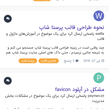
مثل قالب زیر به صورت رایگان برای پرستا شاپ موجود هستند؟ با
تشکر http://www.behwatch.ir/wp-content/uploads/2017/01/pres...
نحوه طراحی قالب پرستا شاپ
wallfa
پاسخی ارسال کرد برای یک موضوع در
آموزش‌های ماژول و
قالب
چند وقتی است در زمینه طراحی قالب پرستا شاپ جستجو می کنم و
به نتیجه جالبی نرسیدم ، حتی داک های اصلی سایت پرستا شاپ هم
مطالعه کردم ولی نتیجه نداشت ، خواهشمندم دوستان راهنمایی کنند
تیر 27، 2016
3 پاسخ
طراحی قالب
پرستا شاپ
چطوری باید یک قالب برای پرستا شاپ نسخه 1.6 طراحی و توسعه
داد ؟
مشکل در آپلود favicon
peyman.ict
پاسخی ارسال کرد برای یک موضوع در
مشکلات بخش
مدیریت