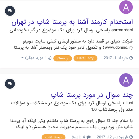
استخدام کارمند آشنا به پرستا شاپ در تهران
asrmardani
پاسخی ارسال کرد برای یک موضوع در
گپ خودمانی
شرکت دنیای نو قصد دارد به منظور ارتقای کیفی سایت دونینو
(www.donino.ir) و تکمیل کادر خود یک نفر وبمستر آشنا به پرستا
شاپ، جهت پشتیبانی سایت و افزایش رنک گوگل و پیگیری امور مربوط
خرداد 1، 2017
(و 1 مورد دیگر)
Data Entry
وبمستر
به سایت را استخدام نماید. از علاقه مندان دعوت می شود تا در صورت
تمایل با شماره های 86017517 و 86017403 تماس حاصل نمایند و...
چند سوال در مورد پرستا شاپ
aliuni
پاسخی ارسال کرد برای یک موضوع در
مشکلات و سؤالات
متداول پرستاشاپ 1.6
با سلام چند تا سوال راجع به پرستا شاپ داشتم یکی اینکه آیا پرستا
شاپ مثل ورد پرس یک سیستم مدیریت محتوا هستش؟ و اینکه
استفاده از ووکامرس بهتر است یا پرستا شاپ؟ آیا قالب های مناسب
فروردین 12، 2017
4 پاسخ
پرستا شاپ