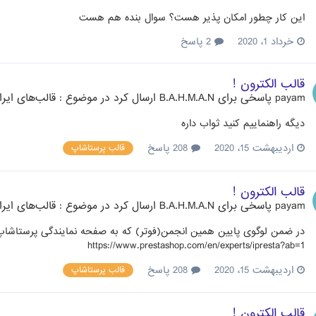
این کار چطور امکان پذیر هست؟ سوال بنده هم هست
خرداد 1، 2020
2 پاسخ
قالب الکترون !
payam
پاسخی برای
B.A.H.M.A.N
ارسال کرد در موضوع :
قالب‌های ایر
دیگه راهنماییم کنید ثواب داره
اردیبهشت 15، 2020
208 پاسخ
قالب پرستاشاپ
قالب الکترون !
payam
پاسخی برای
B.A.H.M.A.N
ارسال کرد در موضوع :
قالب‌های ایر
در ضمن لوگوی پایین همین انجمن(فوتر) که به صفحه نمایندگی پرستاشا
https://www.prestashop.com/en/experts/ipresta?ab=1
اردیبهشت 15، 2020
208 پاسخ
قالب پرستاشاپ
قالب الکترون !