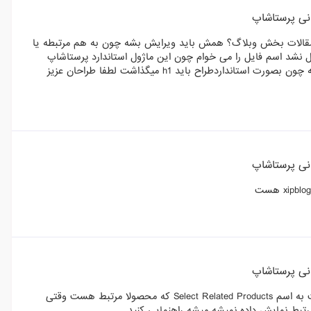
انی پرستاشاپ
یرایش بشه برای تغییر اندازه تگ h3 به h1 در عناوین مقالات بخش وبلاگ؟ همش باید ویرایش بشه چون به هم مرتبطه یا
 نشد اسم فایل را می خوام چون این ماژول استاندارد پرستاشاپ
نیست و طراحان لطف کنند راهنمایی کنند این سوال من شامل هزینه نمیشه چون بصورت استانداردطراح باید h1 میگذاشت لطفا طراحان عزیز
انی پرستاشاپ
انی پرستاشاپ
سلام دوستان در بخش وبلاگ الکترون قسمتی در تنظیمات هر مقاله هست به اسم Select Related Products که محصولا مرتبط هست وقتی
رتبط نمایش داده نمیشه میشه راهنمایی کنید