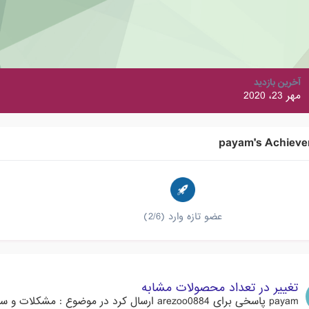
آخرین بازدید
مهر 23، 2020
payam's Achieve
عضو تازه وارد (2/6)
تغییر در تعداد محصولات مشابه
payam
پاسخی برای
arezoo0884
ارسال کرد در موضوع :
مشکلات و سؤال