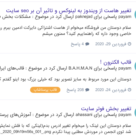
تغییر هاست از ویندوز به لینوکس و تاثیر آن بر seo سایت
payam
پاسخی برای
paknejad
ارسال کرد در موضوع :
مشکلات بخش ف
سلام دوستان من فروشگاه میخوام از هاست اشتراکی دایرکت ادمین ببرم 
خاصی وجود داره که راهنماییم کنید؟ ممنون میشم
فروردین 29، 2020
4 پاسخ
قالب الکترون !
payam
پاسخی برای
B.A.H.M.A.N
ارسال کرد در موضوع :
قالب‌های ایر
دوستان این مورد مربوط به سایز تصویر بود که خیلی بزرگ بود اینو گفت
فروردین 24، 2020
208 پاسخ
قالب پرستاشاپ
تغییر بخش فوتر سایت
payam
پاسخی برای
ahassani
ارسال کرد در موضوع :
آموزش‌های پرست
سلام دوستان این لینک را میخوام تغییر ادرس بدم(لینکی که با فلش نمایش
شد توی انجمن در موردش مطلبی پیدا نکردم http://uupload.ir/files/bj3h_ashampoo_snap_friday,_january_24,_2020_09h19m56s_001_.png