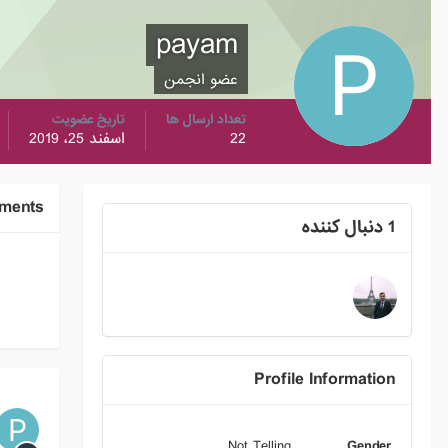
payam
عضو انجمن
تعداد ارسال ها
تاریخ عضویت
22
اسفند 25، 2019
ments
1 دنبال کننده
Profile Information
Not Telling
Gender