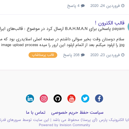
فروردین 24، 2020
4 پاسخ
قالب الکترون !
payam
پاسخی برای
B.A.H.M.A.N
ارسال کرد در موضوع :
قالب‌های ایر
سلام دوستان وقت بخیر سوالی داشتم در صفحه اصلی اسلایدری بود که می
jpg را اپلود میکنم بعد از اتمام اپلود این ارور را میده An error occurred during the image upload process. میشه راهنماییم کنید ممنون میشم
فروردین 23، 2020
208 پاسخ
قالب پرستاشاپ
سیاست حفظ حریم خصوصی
تماس با ما
یا الکترونیک پارس (آی پرستا) محفوظ می باشد | این سایت توسط سرورهای قدرت
Powered by Invision Community