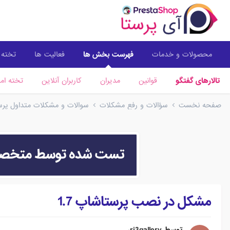
محصولات و خدمات
فهرست بخش ها
فعالیت ها
تخته ا
تالارهای گفتگو
قوانین
مدیران
کاربران آنلاین
تخته امت
صفحه نخست
سؤالات و رفع مشکلات
سوالات و مشکلات متداول پرستا
مشکل در نصب پرستاشاپ 1.7