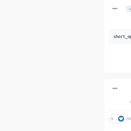
ک
short_o
ri3
1