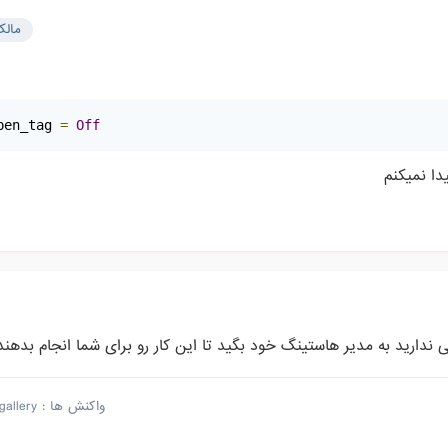
مال
pen_tag 
=
Off
ا نمیکنم
واکنش ها :
gallery