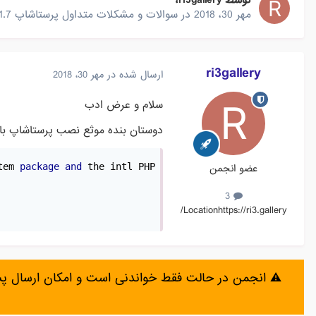
توسط
ri3gallery
،
مهر 30، 2018
در
سوالات و مشکلات متداول پرستاشاپ 1.7
ri3gallery
ارسال شده در
مهر 30، 2018
سلام و عرض ادب
دوستان بنده موثع نصب پرستاشاپ با خ
.
عضو انجمن
 the intl PHP extension
and
package
tem 
3
Location
https://ri3.gallery/
⚠️ انجمن در حالت فقط خواندنی است و امکان ارسال 