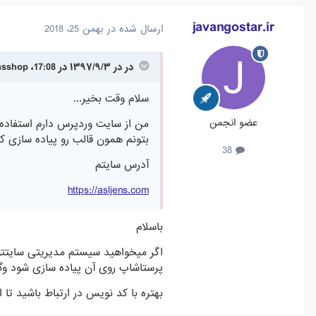
javangostar.ir
ارسال شده در
بهمن 25، 2018
در در ۱۳۹۷/۹/۳ در 17:08، asljensshop گفته است :
سلام وقت بخیر...
عضو انجمن
من از سایت وردپرس دارم استفاده 
بتونم همون قالب رو پیاده سازی ک
38
آدرس سایتم
https://asljens.com
باسلام
اگر میخواهید سیستم مدیریتی سایتتون 
پرستاشاپ روی آن پیاده سازی شود وگ
بهتره با کد نویس در ارتباط باشید تا ا