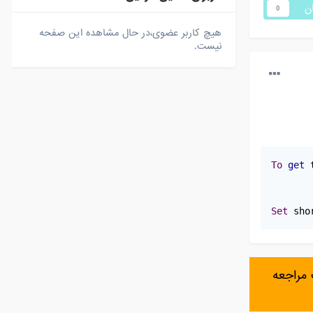
ان
0
هیچ کاربر عضوی،در حال مشاهده این صفحه
نیست.
To
get
 
Set
 sho
مراجعه