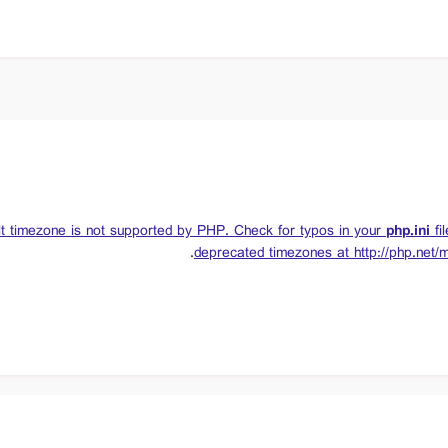
lt timezone is not supported by PHP. Check for typos in your
php.ini
fil
.
deprecated timezones at
http://php.net