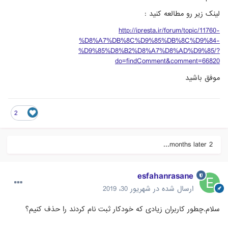
لینک زیر رو مطالعه کنید :
http://ipresta.ir/forum/topic/11760-
%D8%A7%DB%8C%D9%85%DB%8C%D9%84-
%D9%85%D8%B2%D8%A7%D8%AD%D9%85/?
do=findComment&comment=66820
موفق باشید
2
2 months later...
esfahanrasane
ارسال شده در
شهریور 30، 2019
سلام.چطور کاربران زیادی که خودکار ثبت نام کردند را حذف کنیم؟