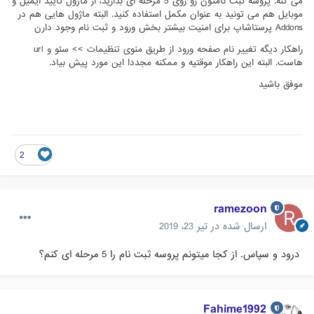
می کنه. پروسه ثبت نامتون رو روی 5 مرحله ای بذارید، از ماژول تایید ایمیل و
موبایل هم می تونید به عنوان مکمل استفاده کنید. البته ماژول هایی هم در
Addons پرستاشاپ برای امنیت بیشتر بخش ورود و ثبت نام وجود دارن
راهکار دیگه تغییر نام صفحه ورود از طریق منوی تنظیمات >> سئو و url
هاست. البته این راهکار موقتیه و ممکنه مجددا این مورد پیش بیاد.
موفق باشید
2
ramezoon
ارسال شده در
تیر 23، 2019
درود و سپاس. از کجا میتونم پروسه ثبت نام را 5 مرحله ای کنم؟
Fahime1992