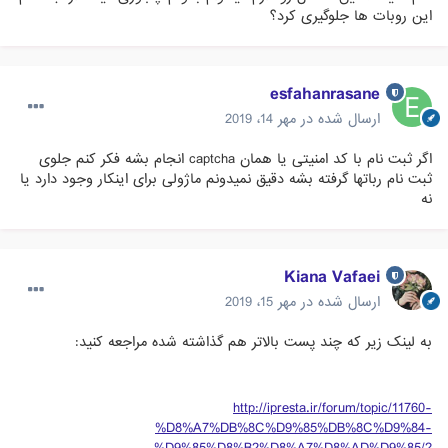
این روبات ها جلوگیری کرد؟
esfahanrasane
ارسال شده در
مهر 14، 2019
اگر ثبت نام با کد امنیتی یا همان captcha انجام بشه فکر کنم جلوی
ثبت نام رباتها گرفته بشه دقیق نمیدونم ماژولی برای اینکار وجود دارد یا
نه
Kiana Vafaei
ارسال شده در
مهر 15، 2019
به لینک زیر که چند پست بالاتر هم گذاشته شده مراجعه کنید:
http://ipresta.ir/forum/topic/11760-
%D8%A7%DB%8C%D9%85%DB%8C%D9%84-
%D9%85%D8%B2%D8%A7%D8%AD%D9%85/?