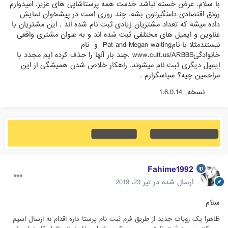
با سلام. عرض خسته نباشد خدمت همه پرستاشاپی های عزیز. امیدوارم
رونق اقتصادی دامنگیرتون بشه. چند روزی است در پیشخوان نمایش
داده میشه که تعداد مشتریان زیادی ثبت نام شده اند . این مشتریان با
عناوین و ایمیل های مختلفی ثبت شده اند و به عنوان مشتری واقعی
نیستندمثلا با نامPat and Megan waiting و نام
خانوادگیwww.cutt.us/ARBBS .چند بار آنها را حذف کرده ایم مجدد با
ایمیل دیگری ثبت نام میشوند. راهکار خلاص شدن همیشگی از این
مزاحمین چیه؟ سپاسگزارم .
نسخه 1.6.0.14
Fahime1992
ارسال شده در
تیر 23، 2019
سلام
ظاهرا یک روبات جدید از طریق فرم ثبت نام پرستا داره اقدام به ارسال اسپم