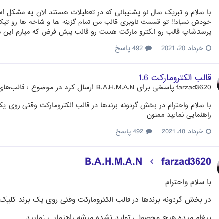
با سلام و تبریک سال نو پشتیبانی که در تعطیلات هستند الان یه مشکل 
خودش نمیاد!! تو قسمت ناوبری قالب من تمام گزینه ها و شاخه ها رو تیک
پرستاشاپ قالب رو الکترو مارکت هست رو قالب پیش فرض که میارم این مشکل رو نداره 1.6.1.24 خواهشا رسیدگی
خرداد 20، 2021
492 پاسخ
قالب الکترومارکت 1.6
farzad3620
پاسخی برای
B.A.H.M.A.N
ارسال کرد در موضوع :
قالب‌های
با سلام واحترام در بخش گردونه برندها در قالب الکترومارکت وقتی روی 
راهنمایی نمایید ممنون
خرداد 18، 2021
492 پاسخ
B.A.H.M.A.N
farzad3620
با سلام واحترام
در بخش گردونه برندها در قالب الکترومارکت وقتی روی یک برند کلیک
پیغام میده هیچ محصولی تولید نشده میشه راهنمایی نمایید