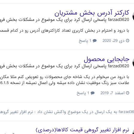
کارکتر آدرس بخش مشتریان
farzad3620
پاسخی ارسال کرد برای یک موضوع در
مشکلات بخش فرو
با درود و احترام در بخش کاربری تعداد کاراکترهای آدرس رو در کدام قس
دی 29، 2020
1 پاسخ
جابجایی محصول
farzad3620
پاسخی ارسال کرد برای یک موضوع در
مشکلات بخش فرو
علامت سبز رنگ موفقیت نشان داده میشه ولی اعمال نمیشه از نسخه 1.6.1.5 هم استفاده میکنم لطفا راهنمایی نمایید
اسفند 7، 2019
1 پاسخ
farzad3
به یک ارسال در یک موضوع واکنش نشان داد :
نرم افزار تغییر گر
نرم افزار تغییر گروهی قیمت کالاها(درصدی)