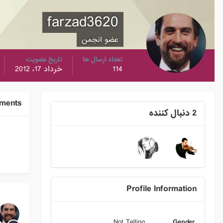
farzad3620
عضو انجمن
تعداد ارسال ها
تاریخ عضویت
114
خرداد 17، 2012
ements
2 دنبال کننده
Profile Information
Not Telling
Gender