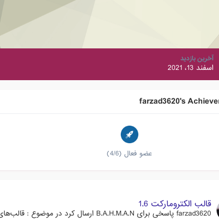
آخرین بازدید
اسفند 13، 2021
farzad3620's Achiev
عضو فعال (4/6)
قالب الکترومارکت 1.6
farzad3620
پاسخی برای
B.A.H.M.A.N
ارسال کرد در موضوع :
قالب‌های