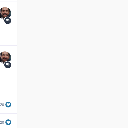
620
620