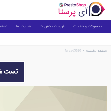
محصولات و خدمات
فهرست بخش ها
فعالیت ها
تخته 
farzad3620
صفحه نخست