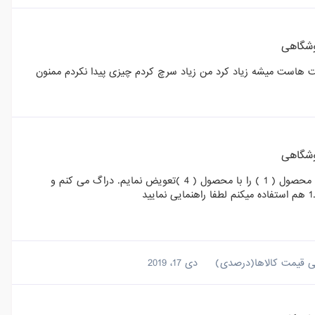
شگاهی
مت هاست میشه زیاد کرد من زیاد سرچ کردم چیزی پیدا نکردم ممنون
شگاهی
با درود من میخوام در یک شاخه جای محصولات رو تعویض کنم مثلا مکان محصول ( 1 ) را با محصول ( 4 )تعویض نمایم. دراگ می کنم و
وهی قیمت کالاها(درصدی)
دی 17، 2019