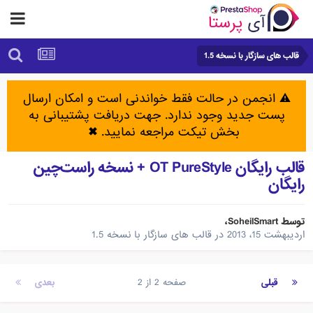
قالب های سازگار با نسخه 1.5
⚠️ انجمن در حالت فقط خواندنی است و امکان ارسال
پست جدید وجود ندارد. جهت دریافت پشتیبانی به
بخش تیکت مراجعه نمایید.
✖
قالب رایگان OT PureStyle + نسخه راست‌چین
رایگان
توسط
SoheilSmart
،
اردیبهشت 15، 2013
در
قالب های سازگار با نسخه 1.5
قبلی
صفحه 2 از 2
بعدی