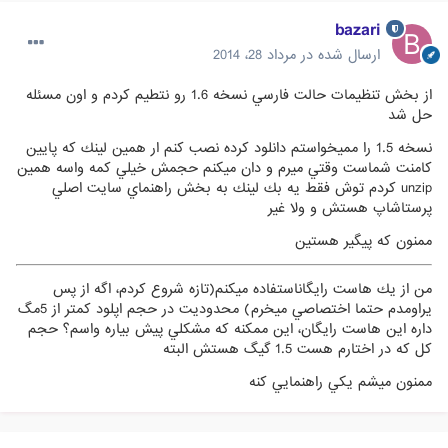
bazari
ارسال شده در
مرداد 28، 2014
از بخش تنظيمات حالت فارسي نسخه 1.6 رو نتطيم كردم و اون مسئله
حل شد
نسخه 1.5 را مميخواستم دانلود كرده نصب كنم ار همين لينك كه پايين
كامنت شماست وقتي ميرم و دان ميكنم حجمش خيلي كمه واسه همين
unzip كردم توش فقط يه بك لينك به بخش راهنماي سايت اصلي
پرستاشاپ هستش و ولا غير
ممنون كه پيگير هستين
من از يك هاست رايگاناستفاده ميكنم(تازه شروع كردم، اگه از پس
يراومدم حتما اختصاصي ميخرم) محدوديت در حجم اپلود كمتر از 5مگ
داره اين هاست رايگان، اين ممكنه كه مشكلي پيش بياره واسم؟ حجم
كل كه در اختارم هست 1.5 گيگ هستش البته
ممنون ميشم يكي راهنمايي كنه