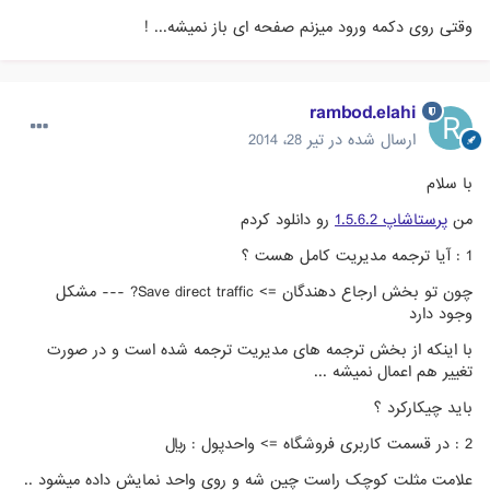
وقتی روی دکمه ورود میزنم صفحه ای باز نمیشه... !
rambod.elahi
ارسال شده در
تیر 28، 2014
با سلام
من
پرستاشاپ 1.5.6.2
رو دانلود کردم
1 : آیا ترجمه مدیریت کامل هست ؟
چون تو بخش ارجاع دهندگان => Save direct traffic? --- مشکل
وجود دارد
با اینکه از بخش ترجمه های مدیریت ترجمه شده است و در صورت
تغییر هم اعمال نمیشه ...
باید چیکارکرد ؟
2 : در قسمت کاربری فروشگاه => واحدپول : ریال
علامت مثلت کوچک راست چین شه و روی واحد نمایش داده میشود ..