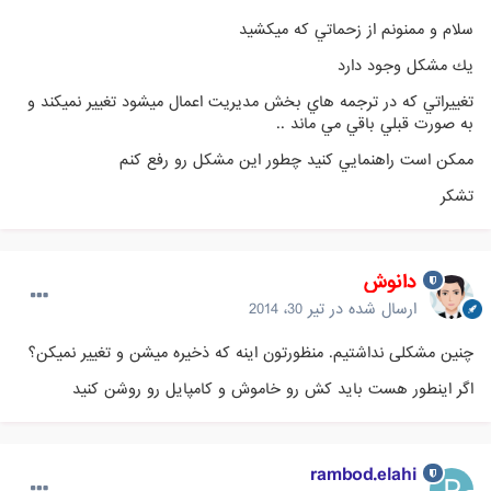
سلام و ممنونم از زحماتي كه ميكشيد
يك مشكل وجود دارد
تغييراتي كه در ترجمه هاي بخش مديريت اعمال ميشود تغيير نميكند و
به صورت قبلي باقي مي ماند ..
ممكن است راهنمايي كنيد چطور اين مشكل رو رفع كنم
تشكر
دانوش
ارسال شده در
تیر 30، 2014
چنین مشکلی نداشتیم. منظورتون اینه که ذخیره میشن و تغییر نمیکن؟
اگر اینطور هست باید کش رو خاموش و کامپایل رو روشن کنید
rambod.elahi