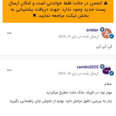
⚠️ انجمن در حالت فقط خواندنی است و امکان ارسال
پست جدید وجود ندارد. جهت دریافت پشتیبانی به
بخش تیکت مراجعه نمایید.
✖
aristar
ارسال شده در
دی 11، 2014
آپ آپ آپ
ramtin2025
ارسال شده در
دی 12، 2014
سلام
بهتر بود در تاپیک بانک ملت مطرح میکردید
نیاز به بررسی دقیق مراحل داره. بهتره از دانوش جان راهنمایی بگیرید