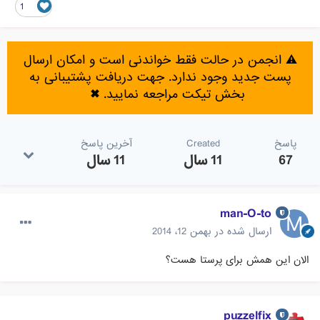
1
⚠️ انجمن در حالت فقط خواندنی است و امکان ارسال
پست جدید وجود ندارد. جهت دریافت پشتیبانی به
بخش تیکت مراجعه نمایید.
✖
پاسخ
Created
آخرین پاسخ
67
11 سال
11 سال
man-O-to
ارسال شده در
بهمن 12، 2014
الان این همش برای پرستا هست؟
puzzelfix