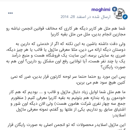
moghimi
ارسال شده در
اسفند 28، 2014
شما هم مثل هر کاربر دیگه هر کاری که مخالف قوانین انجمن نباشه رو
مجازین انجام بدین، مثل من مثل بقیه کاربرا
ولی دقت داشته باشین به این نکته که اگر از خدمتی که دارین به
دوستان دیگه ارائه می دین، مثلا معرفی ماژول یا قالب یا هر چیز دیگه،
ضرری به سایتی برسه، این سایت یک فروشگاه هست و منبع درآمد
یک یا چند نفر هست، آیا توانایی رفع اون مشکل رو دارین؟ اون هم به
صورت رایگان؟
پس این مورد رو حتما حتما سر لوحه کارتون قرار بدین، ضرر که نمی
کنین هیچ سود هم می برین،
ما هم مثل شما اوایل زیاد دنبال ماژول و قالب و ... بودیم که هم کار
خودمون رو راه بندازه هم بتونیم به بقیه کاربرا معرفی کنیم ( منظورم
جمع سه چهار نفری شرکت هامون هست) ولی الان دیگه اون شور و
اشتیاق سابق رو نداریم، یکی از علتها رو گفتم، نمونه معرفی ماژول
اسلایدر:
این ماژول اسلایدر محصولات که تو انجمن اصلی به صورت رایگان قرار