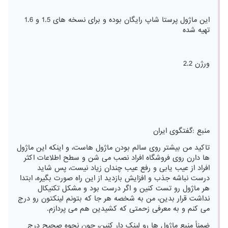
این ماژول پرستا شاپ رایگان بوده و برای نسخه های 1.5 و 1.6
تهیه شده
ورژن 2.2
منبع :گفتگوی ایران
تاکید من بیشتر روی سالم بودن ماژول هاست، و اینکه این ماژول
ها دارن روی فروشگاه افراد نصب می شن و سطح اطلاعات اکثر
افراد از عیب یابی و رفع عیب چندان زیاد نیست، پس شاید
درست نباشه جذب و افزایش بازدید از این راه صورت بگیره، ابتدا
هر ماژول رو تست کنین و اگر درست بود و مشکل تکنیکال
نداشت قرار بدین، من به شخصه هر جا که بتونم لینکتون رو درج
می کنم و به معرفی زحمتی که کشیدین هم می پردازم.
ضمناً منبع ماژول ها رو لینک دار کنین، چون نحوه صحیح درج