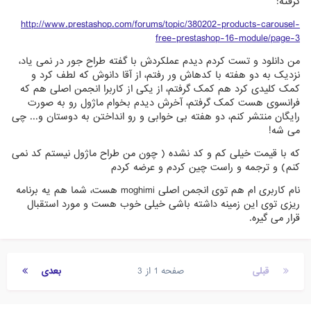
گرفته:
http://www.prestashop.com/forums/topic/380202-products-carousel-
free-prestashop-16-module/page-3
من دانلود و تست کردم دیدم عملکردش با گفته طراح جور در نمی یاد،
نزدیک به دو هفته با کدهاش ور رفتم، از آقا دانوش که لطف کرد و
کمک کلیدی کرد هم کمک گرفتم، از یکی از کاربرا انجمن اصلی هم که
فرانسوی هست کمک گرفتم، آخرش دیدم بخوام ماژول رو به صورت
رایگان منتشر کنم، دو هفته بی خوابی و رو انداختن به دوستان و... چی
می شه!
که با قیمت خیلی کم و کد نشده ( چون من طراح ماژول نیستم کد نمی
کنم) و ترجمه و راست چین کردم و عرضه کردم
نام کاربری ام هم توی انجمن اصلی moghimi هست، شما هم یه برنامه
ریزی توی این زمینه داشته باشی خیلی خوب هست و مورد استقبال
قرار می گیره.
قبلی
صفحه 1 از 3
بعدی