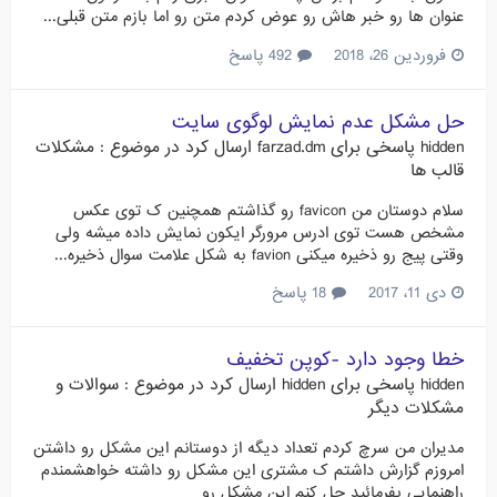
عنوان ها رو خبر هاش رو عوض کردم متن رو اما بازم متن قبلی...
فروردین 26، 2018
492 پاسخ
حل مشکل عدم نمایش لوگوی سایت
hidden
پاسخی برای
farzad.dm
ارسال کرد در موضوع :
مشکلات
قالب ها
سلام دوستان من favicon رو گذاشتم همچنین ک توی عکس
مشخص هست توی ادرس مرورگر ایکون نمایش داده میشه ولی
وقتی پیج رو ذخیره میکنی favion به شکل علامت سوال ذخیره...
دی 11، 2017
18 پاسخ
خطا وجود دارد -کوپن تخفیف
hidden
پاسخی برای
hidden
ارسال کرد در موضوع :
سوالات و
مشکلات دیگر
مدیران من سرچ کردم تعداد دیگه از دوستانم این مشکل رو داشتن
امروزم گزارش داشتم ک مشتری این مشکل رو داشته خواهشمندم
راهنمایی بفرمائید حل کنم این مشکل رو