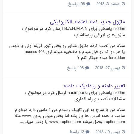
اسفند 3، 2018
198 پاسخ
ماژول جدید نماد اعتماد الکترونیکی
hidden
پاسخی برای
B.A.H.M.A.N
ارسال کرد در موضوع :
ماژول‌های ایرانی پرستاشاپ
سلام من نصب کردم ماژول شناور رو وقتی توی گزینه اولی یا دومی
یا هر دو کد رو قرار میدم و ذخخیره میزنم ارور 403 access
forbidden میده چیکار کنم ؟
بهمن 27، 2018
198 پاسخ
تغییر دامنه و ریدایرکت دامنه
hidden
پاسخی برای
nasimparsi
ارسال کرد در موضوع :
مشکلات نصب و راه اندازی
سلام من با سرچ به این تاپیک رسیدم من 2 دامین دارم میخوام
سایت با همه ادرس ها باز بشه اما وقتی میزنی بدون www مثلا
iroption.com وصل میشه www.iroption.com یا وقتی میزنی...
بهمن 19، 2018
12 پاسخ