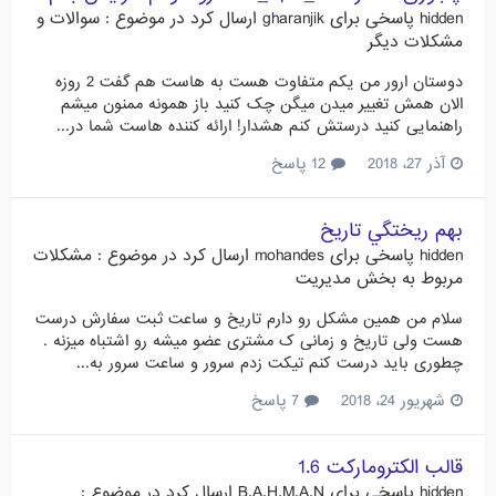
hidden
پاسخی برای
gharanjik
ارسال کرد در موضوع :
سوالات و
مشکلات دیگر
دوستان ارور من یکم متفاوت هست به هاست هم گفت 2 روزه
الان همش تغییر میدن میگن چک کنید باز همونه ممنون میشم
راهنمایی کنید درستش کنم هشدار! ارائه کننده‌ هاست شما در...
آذر 27، 2018
12 پاسخ
بهم ريختگي تاريخ
hidden
پاسخی برای
mohandes
ارسال کرد در موضوع :
مشکلات
مربوط به بخش مدیریت
سلام من همین مشکل رو دارم تاریخ و ساعت ثبت سفارش درست
هست ولی تاریخ و زمانی ک مشتری عضو میشه رو اشتباه میزنه .
چطوری باید درست کنم تیکت زدم سرور و ساعت سرور به...
شهریور 24، 2018
7 پاسخ
قالب الکترومارکت 1.6
hidden
پاسخی برای
B.A.H.M.A.N
ارسال کرد در موضوع :