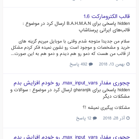
قالب الکترومارکت 1.6
hidden
پاسخی برای
B.A.H.M.A.N
ارسال کرد در موضوع :
قالب‌های ایرانی پرستاشاپ
سلام من جدیدا متوجه شدم وقتی با موبایل میریم گزینه های
خرید و مشخصات و موجود است رو نشون نمیده فکر کردم مشکل
از قالب من هست که دمو رو هم دیدم و دمو هم به این صورت...
بهمن 13، 2018
492 پاسخ
چجوری مفدار max_input_vars. رو خودم افزایش بدم
hidden
پاسخی برای
gharanjik
ارسال کرد در موضوع :
سوالات و
مشکلات دیگر
مشکلات پیگیری نمیشه !؟
آذر 28، 2018
12 پاسخ
چجوری مفدار max_input_vars. رو خودم افزایش بدم