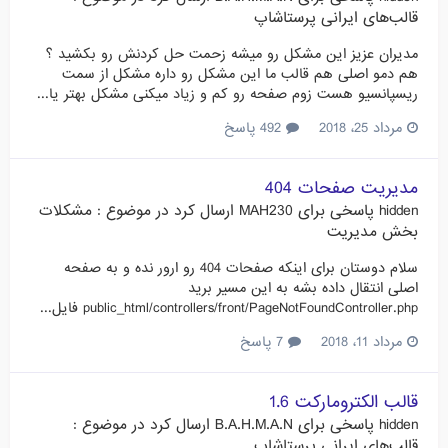
قالب‌های ایرانی پرستاشاپ
مدیران عزیز این مشکل رو میشه زحمت حل کردنش رو بکشید ؟
هم دمو اصلی هم قالب ما این مشکل رو داره مشکل از سمت
ریسپانسیو هست زوم صفحه رو کم و زیاد میکنی مشکل بهتر یا...
مرداد 25، 2018
492 پاسخ
مدیریت صفحات 404
hidden
پاسخی برای
MAH230
ارسال کرد در موضوع :
مشکلات
بخش مدیریت
سلام دوستان برای اینکه صفحات 404 رو ارور نده و به صفحه
اصلی انتقال داده بشه به این مسیر برید
public_html/controllers/front/PageNotFoundController.php فایل...
مرداد 11، 2018
7 پاسخ
قالب الکترومارکت 1.6
hidden
پاسخی برای
B.A.H.M.A.N
ارسال کرد در موضوع :
قالب‌های ایرانی پرستاشاپ