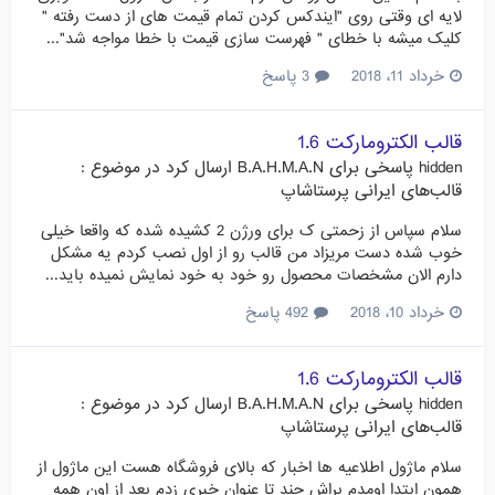
لایه ای وقتی روی "ایندکس کردن تمام قیمت های از دست رفته "
کلیک میشه با خطای " فهرست سازی قیمت با خطا مواجه شد"...
خرداد 11، 2018
3 پاسخ
قالب الکترومارکت 1.6
hidden
پاسخی برای
B.A.H.M.A.N
ارسال کرد در موضوع :
قالب‌های ایرانی پرستاشاپ
سلام سپاس از زحمتی ک برای ورژن 2 کشیده شده که واقعا خیلی
خوب شده دست مریزاد من قالب رو از اول نصب کردم یه مشکل
دارم الان مشخصات محصول رو خود به خود نمایش نمیده باید...
خرداد 10، 2018
492 پاسخ
قالب الکترومارکت 1.6
hidden
پاسخی برای
B.A.H.M.A.N
ارسال کرد در موضوع :
قالب‌های ایرانی پرستاشاپ
سلام ماژول اطلاعیه ها اخبار که بالای فروشگاه هست این ماژول از
همون ابتدا اومدم براش چند تا عنوان خبری زدم بعد از اون همه