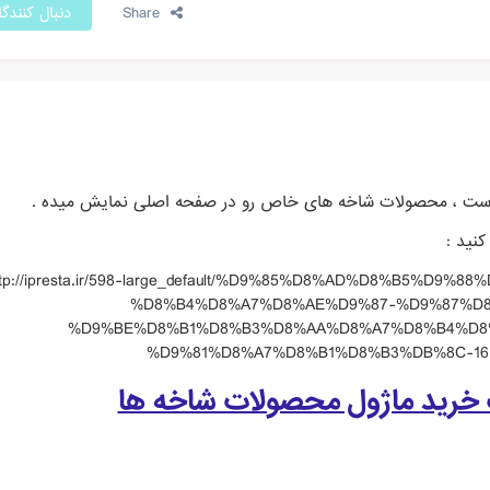
Share
دنبال کنندگ
داست ، محصولات شاخه های خاص رو در صفحه اصلی نمایش میده .
کنید :
ttp://ipresta.ir/598-large_default/%D9%85%D8%AD%D8%B5%D9
%D8%B4%D8%A7%D8%AE%D9%87-%D9%87%D8
%D9%BE%D8%B1%D8%B3%D8%AA%D8%A7%D8%B4%D8
%D9%81%D8%A7%D8%B1%D8%B3%DB%8C-16.
 خرید ماژول محصولات شاخه ها