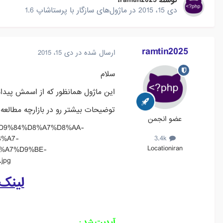
توسط
ramtin2025
،
دی 15، 2015
در
ماژول‌های سازگار با پرستاشاپ 1.6
ramtin2025
ارسال شده در
دی 15، 2015
سلام
این ماژول همانظور که از اسمش پی
توضیحات بیشتر رو در بازارچه مطالعه 
عضو انجمن
%88%D9%84%D8%A7%D8%AA-
%A7-
3.4k
Location
iran
%A7%D9%BE-
jpg
لینک
آپدیت شد :