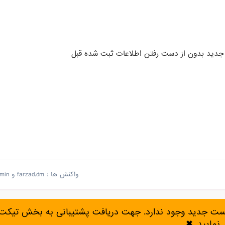
 جدید بدون از دست رفتن اطلاعات ثبت شده قبل
واکنش ها :
farzad.dm
و
min
پست جدید وجود ندارد. جهت دریافت پشتیبانی به بخش تیکت 
نمایید.
✖