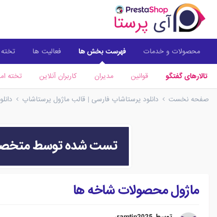
محصولات و خدمات
فهرست بخش ها
فعالیت ها
تخته ا
تالارهای گفتگو
قوانین
مدیران
کاربران آنلاین
تخته امت
صفحه نخست
دانلود پرستاشاپ فارسی | قالب ماژول پرستاشاپ
دانل
ماژول محصولات شاخه ها