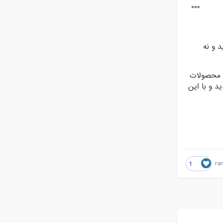
 و نه
م محصولات
د و با این
ra
1