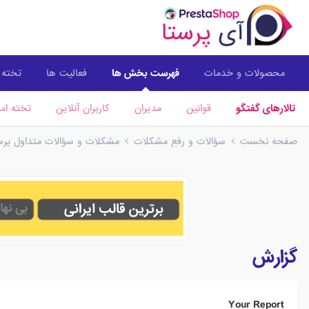
محصولات و خدمات
فهرست بخش ها
فعالیت ها
تخته ا
تالارهای گفتگو
قوانین
مدیران
کاربران آنلاین
تخته امت
صفحه نخست
سؤالات و رفع مشکلات
مشکلات و سؤالات متداول پرستا
گزارش
Your Report