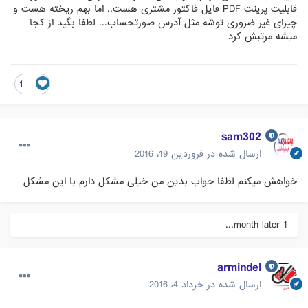
قابلیت پرینت PDF فایل فاکتور مشتری هست.. اما بهم ریخته هست و
چیزای غیر ضروری توشه مثل آدرس صورتحساب... لطفا بگید از کجا
میشه مرتبش کرد
1
sam302
ارسال شده در
فروردین 19، 2016
خواهش میکنم لطفا جواب بدین من خیلی مشکل دارم با این مشکل
1 month later...
armindel
ارسال شده در
خرداد 4، 2016