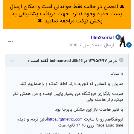
⚠️ انجمن در حالت فقط خواندنی است و امکان ارسال
پست جدید وجود ندارد. جهت دریافت پشتیبانی به
بخش تیکت مراجعه نمایید.
✖
film2serial
ارسال شده در
مهر 7، 2016
در در ۱۳۹۵/۴/۱۷ در 08:45، behnamzed گفته است :
با سلام
مدیران و کسانی که تجربه دارند لطفا کمک و راهنماییم کنند
سرعت بارگزاری فروشگاه من بسیار پایین اومده و من همش فکر
میکردم از هاسته ولی
با تغیر هاست باز این مشکل پابرجا بود
فروشگاهم رو با سایت
https://gtmetrix.com
آنالیز کردم و دیدم
Page Load time روی 16 17 ثانیه ست