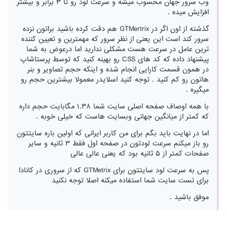
وب سرور جهان محسوب میشه و سرعت لود رو تا ۳ برابر و بیشتر
افزایش میده .
گذشته از اون اگر در GTMertrix هم دقت کرده باشید براتون نزده
سرور کند است این یعنی از نظر سرور که مهمترین و تعیین کننده
ترین عامل در سرعت هست مشکلی ندارید اما درعوض به شما
پیشنهاد داده که کد های CSS رو بهینه کنید که توسط پرستاشاپ
در همون قسمت کارایی انجام شده و اینکه حجم تصاویر و بنر
هاتون رو کم کنید . توجه کنید اسلایدر معمولا بیشترین حجم رو
میگیره .
با همه اوصاف صفحه اصلی سایت شما ۱.۳۸ مگابایت حجم داره
که کمتر از میانگین جهانی وبسایت هاست که خیلی خوبه .
اما در نهایت باید بگم برای من کاربر ایرانی که اولین باره سایتتون
رو باز میکنم سرعت لودتون در صفحه اول فقط ۳ ثانیه و سایر
صفحات کمتر از ۵ ثانیه بود که یعنی عالی عالی
پس به سرعت لود سایتتون برای GTMetrix که از سروری در کانادا
برای تست سایت شما استفاده میکنه اصلا توجه نکنید
موفق باشید .