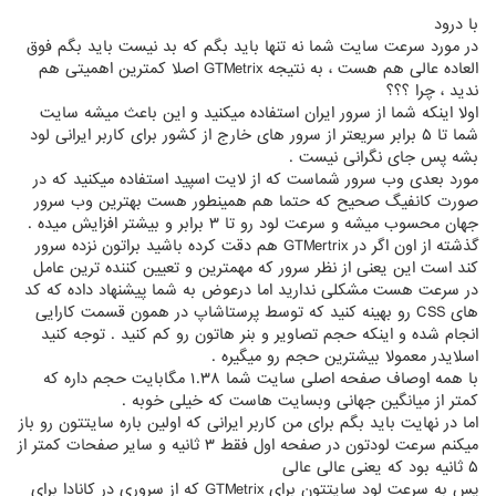
با درود
در مورد سرعت سایت شما نه تنها باید بگم که بد نیست باید بگم فوق
العاده عالی هم هست ، به نتیجه GTMetrix اصلا کمترین اهمیتی هم
ندید ، چرا ؟؟؟
اولا اینکه شما از سرور ایران استفاده میکنید و این باعث میشه سایت
شما تا ۵ برابر سریعتر از سرور های خارج از کشور برای کاربر ایرانی لود
بشه پس جای نگرانی نیست .
مورد بعدی وب سرور شماست که از لایت اسپید استفاده میکنید که در
صورت کانفیگ صحیح که حتما هم همینطور هست بهترین وب سرور
جهان محسوب میشه و سرعت لود رو تا ۳ برابر و بیشتر افزایش میده .
گذشته از اون اگر در GTMertrix هم دقت کرده باشید براتون نزده سرور
کند است این یعنی از نظر سرور که مهمترین و تعیین کننده ترین عامل
در سرعت هست مشکلی ندارید اما درعوض به شما پیشنهاد داده که کد
های CSS رو بهینه کنید که توسط پرستاشاپ در همون قسمت کارایی
انجام شده و اینکه حجم تصاویر و بنر هاتون رو کم کنید . توجه کنید
اسلایدر معمولا بیشترین حجم رو میگیره .
با همه اوصاف صفحه اصلی سایت شما ۱.۳۸ مگابایت حجم داره که
کمتر از میانگین جهانی وبسایت هاست که خیلی خوبه .
اما در نهایت باید بگم برای من کاربر ایرانی که اولین باره سایتتون رو باز
میکنم سرعت لودتون در صفحه اول فقط ۳ ثانیه و سایر صفحات کمتر از
۵ ثانیه بود که یعنی عالی عالی
پس به سرعت لود سایتتون برای GTMetrix که از سروری در کانادا برای