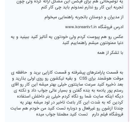
یه توضیحاتی هم برای فیکس این مشکل ارائه کرده ولی چون
تجربه این کار رو ندارم نمدونم باید چی کار کنم
از مدیران و دوستان باتجربه راهنمایی میخوام
ادرس فروشگاه www.koreantv1.in
عکس رو هم پیوست کردم ولی خودتون یه آنالیز کنید ببینید و یه
دنیا ممنونتون میشم راهنماییم کنید
با تشکر از همه
به قسمت پارامترهای پیشرفته و قسمت کارایی برید و حافظه ی
موقت هوشمند برای CSS و بقیه تیکشون رو روی اولی بذارید و
بعد ذخیره کنید سرعت سایتتون خیلی بهتر میشه این کار رو اقای
رستم پور یادمه به بنده گفتن و بسیار عالی جواب داد و نکته ی
دیگه اینکه سایت شما رو نگاه کردم خیلی بنر داخلش استفاده
کردین که به شدت این کار باعث تاخیر در لود میشه بهتر یه
چندتا ازشون رو غیرفعال و دوباره تست کنید من خودم هم سایت
فروشگاه فیلم دارم تست کنید مطمئنا جواب میده