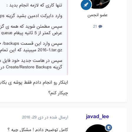
تنها کاری که لازمه انجام بدید :
عضو انجمن
وارد دایرکت ادمین بشید گزینه Create/Restore Backups انتخاب کنید
21
عرض کمتر از 5 ثانیه پیغام Backup creation added to queue ظاهر میشه که عملیات شما به درستی انجام شده
2016-1.tar.gz میبینید که این تمام بک آپ شما هست و دانلود کنید .
گزینه Create/Restore Backups در مدیریت هاست خود Restore کنید .
اینکار رو انجام دادم فقط پوشه ی بکاپ به homedirectory ا
چیکار کنم؟
javad_lee
ارسال شده در
دی 29، 2016
کامل توضیح دادم ! مشکل چیه ؟