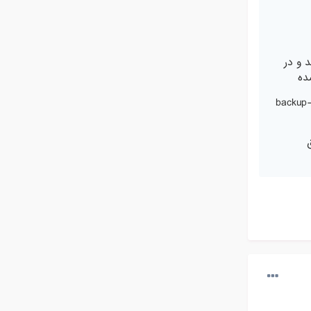
وی گزینه Create Backup کلیک کنید و در
ک نسخه بک آپ تقریبا با چنین اسمی backup-Oct-29-
طریق