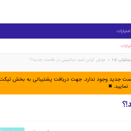
متیازات
یازات
عوض کردن اسم دیتابیس در هاست جدید!؟
شاپ 1.6
پست جدید وجود ندارد. جهت دریافت پشتیبانی به بخش تیکت 
نمایید.
✖
!؟