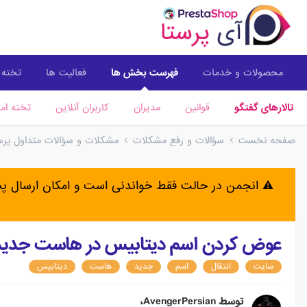
محصولات و خدمات
فهرست بخش ها
فعالیت ها
تخته ا
تالارهای گفتگو
قوانین
مدیران
کاربران آنلاین
تخته امت
صفحه نخست
سؤالات و رفع مشکلات
مشکلات و سؤالات متداول پرستا
⚠️ انجمن در حالت فقط خواندنی است و امکان ارسال 
عوض کردن اسم دیتابیس در هاست جدید
سایت
انتقال
اسم
جدید
هاست
دیتابیس
توسط
AvengerPersian
،