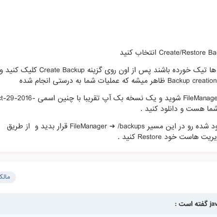
سپس مطمئن شوید که همه ی گزینه ها تیک خورده باشند پس از اون 
سپس وارد این قسمت FileManager ➔ /backups شوید و یک نس
سپس در هاست جدید خود فایل دانلود شده رو در این مسیر FileManager ➔ /backups قرار بدید و از طریق
مال