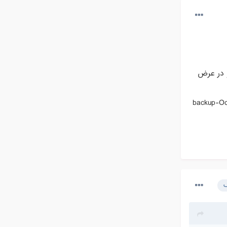
روی گزینه Create Backup کلیک کنید و در عرض
خه بک آپ تقریبا با چنین اسمی backup-Oct-29-2016-
ک