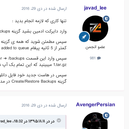
javad_lee
ارسال شده در
دی 29، 2016
تنها کاری که لازمه انجام بدید :
وارد دایرکت ادمین بشید گزینه Create/Restore Backups انتخاب کنید
عضو انجمن
کمتر از 5 ثانیه پیغام Backup creation added to queue ظاهر میشه که عملیات شما به درستی انجام شده
981
1.tar.gz میبینید که این تمام بک آپ شما هست و دانلود کنید .
گزینه Create/Restore Backups در مدیریت هاست خود Restore کنید .
AvengerPersian
ارسال شده در
دی 29، 2016
در در ۱۳۹۵/۸/۸ در 18:32، javad_lee گفته است :