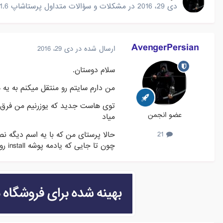
دی 29، 2016
در
مشکلات و سؤالات متداول پرستاشاپ 1.6
AvengerPersian
ارسال شده در
دی 29، 2016
سلام دوستان.
من دارم سایتم رو منتقل میکنم به ی
توی هاست جدید که یوزرنیم من فرق م
عضو انجمن
میاد
حالا پرستای من که با یه اسم دیگه نص
21
چون تا جایی که یادمه پوشه install رو بعد نصب پاک کردم