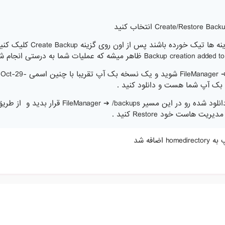
سپس مطمئن شوید که همه ی گزینه ها تیک خورده باشند پس از اون ر
سپس وارد این قسمت FileManager ➔ /backups شوید و ی
سپس در هاست جدید خود فایل دانلود شده رو در این مسیر FileManager ➔ /backups قرار بدید و از 
ضافه شد