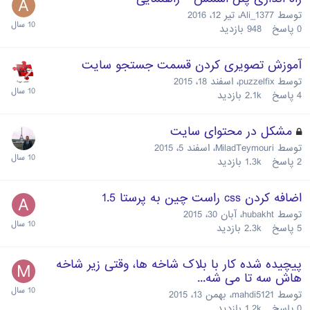
توسط
Ali_1377
،
تیر 12، 2016
0
پاسخ
948
بازدید
آموزش تصویری کردن قسمت جستجو سایت
توسط
puzzelfix
،
اسفند 18، 2015
4
پاسخ
2.1k
بازدید
مشکل در محتوای سایت
توسط
MiladTeymouri
،
اسفند 5، 2015
2
پاسخ
1.3k
بازدید
اضافه کردن css راست چین به پرستا 1.5
توسط
hubakht
،
آبان 30، 2015
5
پاسخ
2.3k
بازدید
پیچیده شده کار با بلاک شاخه ها، وقتی زیر شاخه
هاش سه تا می شه...
توسط
mahdi5121
،
بهمن 13، 2015
0
پاسخ
1.2k
بازدید