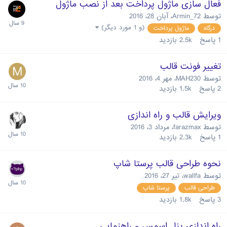
فعال سازی ماژول پرداخت بعد از نصب ماژول
توسط
Armin_72
،
آبان 28، 2016
(و 1 مورد دیگر)
درگاه
ماژول پرداخت
1
پاسخ
2.5k
بازدید
تغییر فونت قالب
توسط
MAH230
،
مهر 4، 2016
2
پاسخ
1.5k
بازدید
ویرایش قالب و راه اندازی
توسط
farazmax
،
مرداد 3، 2016
1
پاسخ
2.3k
بازدید
نحوه طراحی قالب پرستا شاپ
توسط
wallfa
،
تیر 27، 2016
طراحی قالب
پرستا شاپ
3
پاسخ
1.8k
بازدید
راه اندازی پنل اسمس - راهنمایی