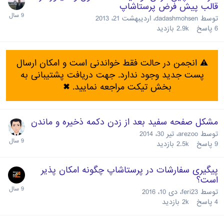
قالب پیش فرض پرستاشاپ
توسط
dadashmohsen
،
اردیبهشت 21، 2013
6
پاسخ
2.9k
بازدید
⚠️ انجمن در حالت فقط خواندنی است و امکان ارسال
پست جدید وجود ندارد. جهت دریافت پشتیبانی به
بخش تیکت مراجعه نمایید.
✖
مشکل صفحه سفید بعد از زدن دکمه ذخیره و ماندن
توسط
arezoo
،
تیر 30، 2014
9
پاسخ
2.5k
بازدید
پیگیری سفارشات در پرستاشاپ چگونه امکان پذیر
است؟
توسط
feri23
،
دی 10، 2016
4
پاسخ
2k
بازدید