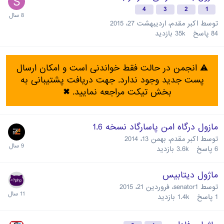
4
3
2
1
توسط
اکبر مقدم
،
اردیبهشت 27، 2015
84
پاسخ
35k
بازدید
⚠️ انجمن در حالت فقط خواندنی است و امکان ارسال
پست جدید وجود ندارد. جهت دریافت پشتیبانی به
بخش تیکت مراجعه نمایید.
✖
مازول درگاه امن پاسارگاد نسخه 1.6
توسط
اکبر مقدم
،
بهمن 13، 2014
6
پاسخ
3.6k
بازدید
ماژول دیتابیس
توسط
senator1
،
فروردین 21، 2015
1
پاسخ
1.4k
بازدید