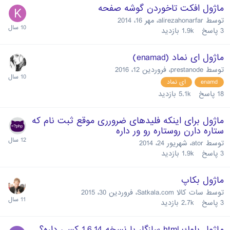
ماژول افکت تاخوردن گوشه صفحه
توسط
alirezahonarfar
،
مهر 16، 2014
3
پاسخ
1.9k
بازدید
ماژول ای نماد (enamad)
توسط
prestanode
،
فروردین 12، 2016
enamd
ای نماد
18
پاسخ
5.1k
بازدید
ماژول برای اینکه فلیدهای ضرورری موقع ثبت نام که
ستاره دارن روستاره رو ور داره
توسط
ator
،
شهریور 24، 2014
3
پاسخ
1.9k
بازدید
ماژول بکاپ
توسط
سات کالا Satkala.com
،
فروردین 30، 2015
3
پاسخ
2.7k
بازدید
ماژول بلوك html سازگار با نسخه 1.6.14 كسي داره؟