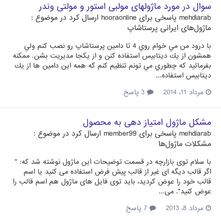
سوال در مورد ماژولهای مولبی استور و مولتی وندر
mehdiarab
پاسخی برای
hooraonline
ارسال کرد در موضوع :
ماژول‌های ایرانی پرستاشاپ
با درود من مي خوام روي 4 تا دامين پرستاشاپ رو نصب كنم ولي
همشون از يك ديتابيس استفاده كنن و از يكجا مديريت بشن. ممكنه
بفرمائيد كه چطوري مي تونم تنظيم كنم كه همه اين دامين ها از يك
ديتابيس استفاده...
مرداد 11، 2014
3 پاسخ
مشکل ماژول امتیاز دهی به محصول
mehdiarab
پاسخی برای
member99
ارسال کرد در موضوع :
مشکلات ماژول‌ها
با سلام توی بازارچه در قسمت توضیحات این ماژول نوشته شد که: "
اگر قالب دیگه ای غیر از قالب پیش فرض استفاده می کنید یا اسم
قالب خود را عوض کردید، باید توی فایل های ماژول هم اسم قالب را
عوض کنید". می...
مرداد 8، 2013
7 پاسخ