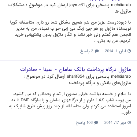
mehdiarab
پاسخی برای
jaymz61
ارسال کرد در موضوع :
مشکلات
ماژول ها
با دروددوست عزیز من هم همین مشکل شما رو دارم. متاسفانه گویا
نویسنده ماژول رو هر چی زنگ می زنی جواب نمیده. من به مدیر
انجمن هم گفتم ولی خبر نشد و انگار ماژول بدون پشتیبانی خرید
کردیم. من به یکی...
آبان 1، 2014
3 پاسخ
ماژول درگاه پرداخت بانک سامان - سینا - صادرات
mehdiarab
پاسخی برای
sharif854
ارسال کرد در موضوع :
ماژول‌های بانکی و درگاه پرداخت
با سلام و خسته نباشید خیلی ممنون از تمام زحماتی که می کشید.
من پرستاشاپ 1.4.9 دارم و از درگاههای سامان و پاسارگاد DMT تا به
امروز استفاده می کردم ولی متاسفانه از چند روز پیش طرح شاپرک به
طور...
مهر 17، 2014
106 پاسخ