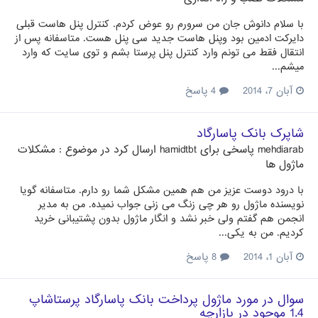
با سلام دانوش جان من سرورم رو عوض کردم. کنترل پنل هاست قبلی
دایرکت ادمین بود وپنل هاست جدید سی پنل هست. متاسفانه پس از
انتقال فقط می تونم وارد کنترل پنل پرستا بشم و توی سایت که وارد
میشم...
آبان 7، 2014
4 پاسخ
شاپرک بانک پاسارگاد
mehdiarab
پاسخی برای
hamidtbt
ارسال کرد در موضوع :
مشکلات
ماژول ها
با درود دوست عزیز من هم همین مشکل شما رو دارم. متاسفانه گویا
نویسنده ماژول رو هر چی زنگ می زنی جواب نمیده. من به مدیر
انجمن هم گفتم ولی خبر نشد و انگار ماژول بدون پشتیبانی خرید
کردیم. من به یکی...
آبان 1، 2014
8 پاسخ
سوال در مورد ماژول پرداخت بانک پاسارگاد پرستاشاپ
1.4 موجود در بازارچه