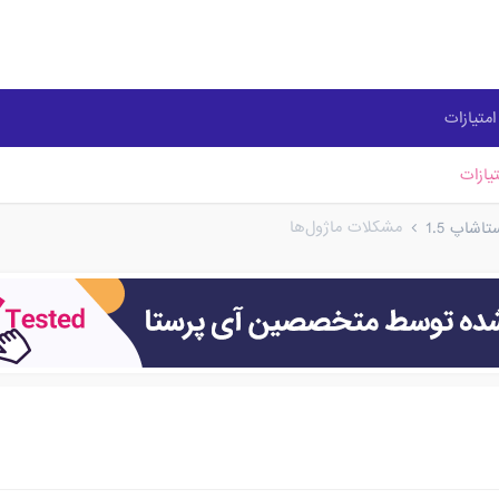
متیازات
یازات
مشکلات ماژول‌ها
شاپ 1.5