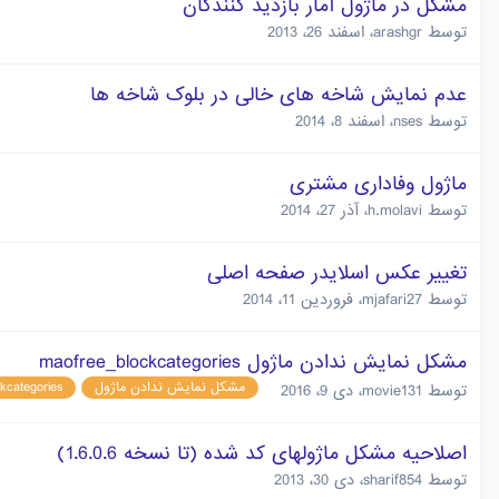
مشکل در ماژول آمار بازدید کنندگان
توسط
arashgr
،
اسفند 26، 2013
عدم نمایش شاخه های خالی در بلوک شاخه ها
توسط
nses
،
اسفند 8، 2014
ماژول وفاداری مشتری
توسط
h.molavi
،
آذر 27، 2014
تغییر عکس اسلایدر صفحه اصلی
توسط
mjafari27
،
فروردین 11، 2014
مشکل نمایش ندادن ماژول maofree_blockcategories
مشکل نمایش ندادن ماژول
kcategories
توسط
movie131
،
دی 9، 2016
اصلاحیه مشکل ماژولهای کد شده (تا نسخه 1.6.0.6)
توسط
sharif854
،
دی 30، 2013