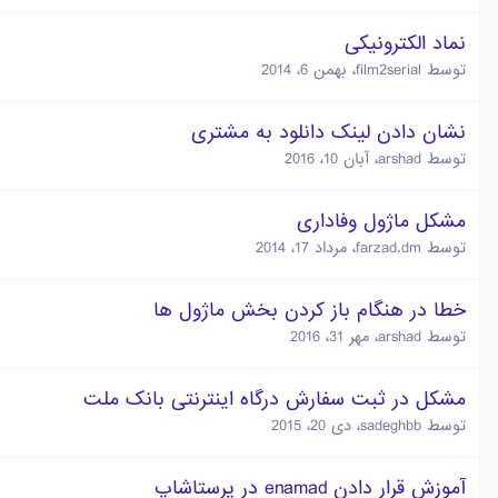
نماد الکترونیکی
توسط
film2serial
،
بهمن 6، 2014
نشان دادن لینک دانلود به مشتری
توسط
arshad
،
آبان 10، 2016
مشکل ماژول وفاداری
توسط
farzad.dm
،
مرداد 17، 2014
خطا در هنگام باز کردن بخش ماژول ها
توسط
arshad
،
مهر 31، 2016
مشکل در ثبت سفارش درگاه اینترنتی بانک ملت
توسط
sadeghbb
،
دی 20، 2015
آموزش قرار دادن enamad در پرستاشاپ