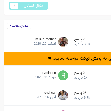
دنبال کنندگان
0
چیدمان مطالب
m like mother
7
پاسخ
اسفند 25، 2020
3.3k
بازدید
ی به بخش تیکت مراجعه نمایید.
✖
raminnnn
2
پاسخ
مرداد 11، 2020
2k
بازدید
shahcar
26
پاسخ
آبان 26، 2018
6.7k
بازدید