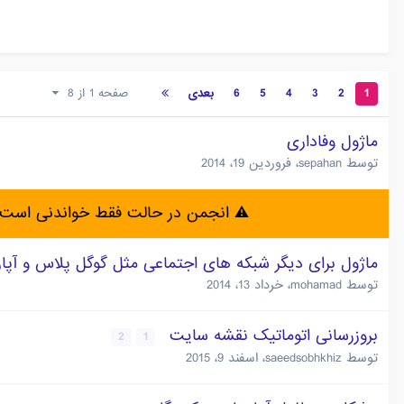
1
2
3
4
5
6
بعدی
صفحه 1 از 8
ماژول وفاداری
توسط
sepahan
،
فروردین 19، 2014
⚠️ انجمن در حالت فقط خواندنی است 
ماژول برای دیگر شبکه های اجتماعی مثل گوگل پلاس و آپارا
توسط
mohamad
،
خرداد 13، 2014
بروزرسانی اتوماتیک نقشه سایت
2
1
توسط
saeedsobhkhiz
،
اسفند 9، 2015