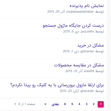
نمایش نام پذیرنده
توسط
mojtabasadatitabar
،
آذر 30، 2015
درست کردن جایگاه ماژول جستجو
توسط
puzzelfix
،
دی 5، 2015
مشکل در خرید
توسط
golzarian
،
دی 1، 2015
مشکل در مقایسه محصولات
توسط
kala59
،
آذر 10، 2015
برای ارتقا مازول بروزرسانی با یه کلیک رو پیدا نکردم؟
توسط
gharanjik
،
آبان 23، 2015
1
2
3
4
5
6
بعدی
صفحه 1 از 8