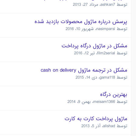
توسط
ashkan7
،
مرداد 27، 2013
پرسش درباره ماژول محصولات بازدید شده
توسط
nasimparsi
،
شهریور 10، 2016
مشکل در ماژول درگاه پرداخت
توسط
film2serial
،
تیر 12، 2016
مشکل در ترجمه ماژول cash on delivery
توسط
gama118
،
دی 14، 2015
بهترین درگاه
توسط
meisam1366
،
بهمن 9، 2014
ماژول پرداخت کارت به کارت
توسط
alishad
،
آذر 5، 2013