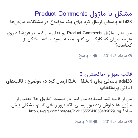
مشکل با ماژول Product Comments
adel28
پاسخی ارسال کرد برای یک موضوع در
مشکلات ماژول‌ها
من وقتی ماژول Product Comments رو فعال می کنم، در فروشگاه روی
هر محصولی که کلیک می کنم، صفحه سفید میشه. مشکل از
کجاست؟
مرداد 8، 2014
4 پاسخ
قالب سبز و خاکستری 3
adel28
پاسخی برای
B.A.H.M.A.N
ارسال کرد در موضوع :
قالب‌های
ایرانی پرستاشاپ
من از قالب شما استفاده می کنم. در قسمت "ماژول ها" بعضی از
ماژول ها جلوش زده بروز رسانی. اگه بروز رسانی کنیم، مشکلی پیش
میاد؟ http://axgig.com/images/26111555541658482829.jpg
مرداد 8، 2014
166 پاسخ