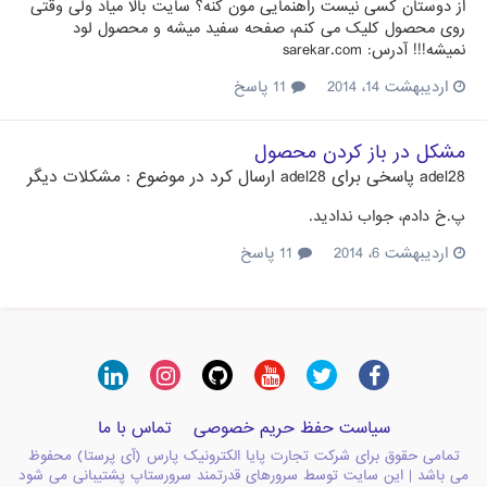
از دوستان کسی نیست راهنمایی مون کنه؟ سایت بالا میاد ولی وقتی
روی محصول کلیک می کنم، صفحه سفید میشه و محصول لود
نمیشه!!! آدرس: sarekar.com
اردیبهشت 14، 2014
11 پاسخ
مشکل در باز کردن محصول
adel28
پاسخی برای
adel28
ارسال کرد در موضوع :
مشکلات دیگر
پ.خ دادم، جواب ندادید.
اردیبهشت 6، 2014
11 پاسخ
سیاست حفظ حریم خصوصی
تماس با ما
تمامی حقوق برای شرکت تجارت پایا الکترونیک پارس (آی پرستا) محفوظ
می باشد | این سایت توسط سرورهای قدرتمند سرورستاپ پشتیبانی می شود