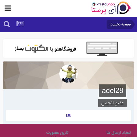
صفحه نخست
adel28
عضو انجمن
تعداد ارسال ها
تاریخ عضویت