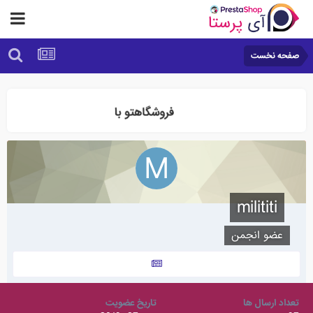
صفحه نخست
milititi
عضو انجمن
تعداد ارسال ها
تاریخ عضویت