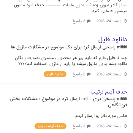
-- از كادر بيرون زده 2 - بدون مالیات. ------- حذف شود ممنون
ميشم راهنمايي كنيد
اسفند 24، 2018
3 پاسخ
دانلود فايل
milititi
پاسخی ارسال کرد برای یک موضوع در
مشکلات ماژول ها
چند تا فايل دارم كه بايد زير هر محصول ، مشتري بصورت رايگان
دانلود بشه بدون ماژول ميشه يا بايد از ماژول استفاده كنم؟؟؟؟
اسفند 24، 2018
2 پاسخ
دانلود فايل
حذف آيتم ترتيب
milititi
پاسخی برای
milititi
ارسال کرد در موضوع :
مشکلات بخش
فروشگاهی
عكس مورد نظر رو ارسال كردم
اسفند 24، 2018
3 پاسخ
حذف آيتم ترتيب