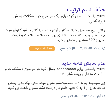
حذف آيتم ترتيب
milititi
پاسخی ارسال کرد برای یک موضوع در
مشکلات بخش
فروشگاهی
وقتي روي محصول كليك ميكنيم آيتم ترتيب با كادر بازشو كنارش مياد
چكار كنم ترتيب كلا حذف بشه (چون محصولاتم اطلاعات و قيمت
ندارن)؟؟؟؟ ممنون راهنماييم كنيد
اسفند 18، 2018
3 پاسخ
حذف آيتم ترتيب
عدم نمایش شاخه جدید
milititi
پاسخی برای
saeedsaeed
ارسال کرد در موضوع :
مشکلات و
سؤالات متداول پرستاشاپ 1.6
زیر مجموعه رو تا 4 تا محصولاتشو نشون میده حتی پیکربندی بخش
شاخه هارو از 4 به 0 تغییر دادم باز درست نشد ممنون راهنمایی کنید
آبان 12، 2017
21 پاسخ