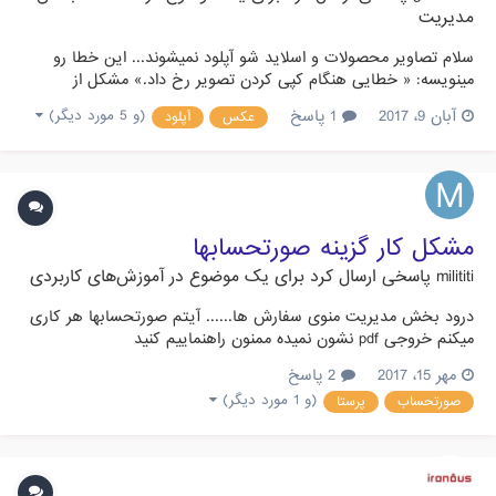
مدیریت
سلام تصاویر محصولات و اسلاید شو آپلود نمیشوند... این خطا رو
مینویسه: « خطایی هنگام کپی کردن تصویر رخ داد.» مشکل از
کجاست؟
آبان 9، 2017
1 پاسخ
(و 5 مورد دیگر)
عکس
آپلود
مشکل کار گزینه صورتحسابها
milititi
پاسخی ارسال کرد برای یک موضوع در
آموزش‌های کاربردی
درود بخش مدیریت منوی سفارش ها...... آیتم صورتحسابها هر کاری
میکنم خروجی pdf نشون نمیده ممنون راهنماییم کنید
مهر 15، 2017
2 پاسخ
(و 1 مورد دیگر)
صورتحساب
پرستا