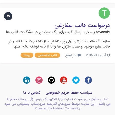
درخواست قالب سفارشی
tavanaie
پاسخی ارسال کرد برای یک موضوع در
مشکلات قالب ها
سلام یگ قالب سفارشی برای پرستاشاپ نیاز داشتم که یا با تغییر در
قالب های موجود و نصب ماژول ها و یا از پایه نوشته بشه، منتها
حتما اصولی باشه و از نظر درصد کد به متن و سرعت لود صفحات و
آبان 30، 2015
2 پاسخ
قالب اختصاصی
پرستا
.... مناسب باشه و پشتیبانی هم داشته باشه. اگر هم فکر می کنید
خودم می تونم تغییری در یک قالب انجام بدم و ون رو با خواست...
سیاست حفظ حریم خصوصی
تماس با ما
تمامی حقوق برای شرکت تجارت پایا الکترونیک پارس (آی پرستا) محفوظ
می باشد | این سایت توسط سرورهای قدرتمند سرورستاپ پشتیبانی می شود
Powered by Invision Community