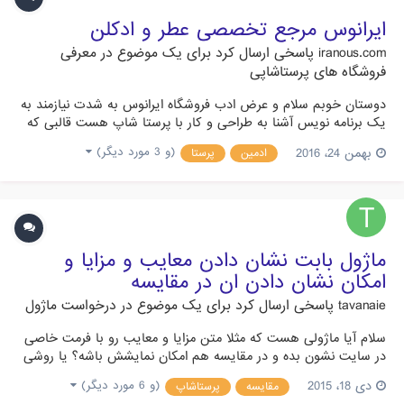
ایرانوس مرجع تخصصی عطر و ادکلن
iranous.com
پاسخی ارسال کرد برای یک موضوع در
معرفی
فروشگاه های پرستاشاپی
دوستان خوبم سلام و عرض ادب فروشگاه ایرانوس به شدت نیازمند به
یک برنامه نویس آشنا به طراحی و کار با پرستا شاپ هست قالبی که
هم اکنون استفاده میکنیم نیازمند یک سری تغییرات ظاهری هست
بهمن 24، 2016
(و 3 مورد دیگر)
ادمین
پرستا
محبت کنید در صورت تمایل به همکاری با این شماره در تماس باشید
09122033423 تلگرام - مسیج - تماس موفق باشید
ماژول بابت نشان دادن معایب و مزایا و
امکان نشان دادن ان در مقایسه
tavanaie
پاسخی ارسال کرد برای یک موضوع در
درخواست ماژول
سلام آیا ماژولی هست که مثلا متن مزایا و معایب رو با فرمت خاصی
در سایت نشون بده و در مقایسه هم امکان نمایشش باشه؟ یا روشی
هست که مثلا در ویژگی های یک محصول Html نمایش داده بشه؟
دی 18، 2015
(و 6 مورد دیگر)
مقایسه
پرستاشاپ