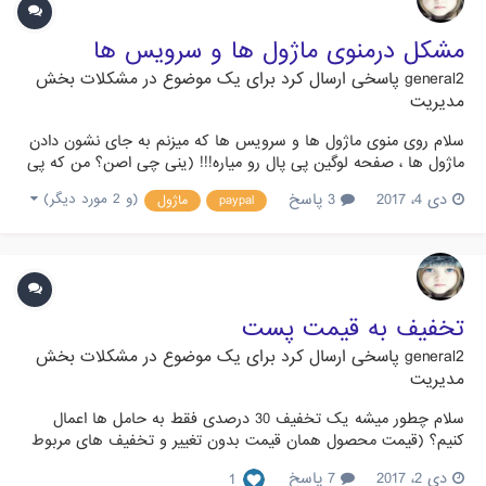
مشکل درمنوی ماژول ها و سرویس ها
general2
پاسخی ارسال کرد برای یک موضوع در
مشکلات بخش
مدیریت
سلام روی منوی ماژول ها و سرویس ها که میزنم به جای نشون دادن
ماژول ها ، صفحه لوگین پی پال رو میاره!!! (ینی چی اصن؟ من که پی
پال ندارم!) پیوست
دی 4، 2017
3 پاسخ
(و 2 مورد دیگر)
paypal
ماژول
تخفیف به قیمت پست
general2
پاسخی ارسال کرد برای یک موضوع در
مشکلات بخش
مدیریت
سلام چطور میشه یک تخفیف 30 درصدی فقط به حامل ها اعمال
کنیم؟ (قیمت محصول همان قیمت بدون تغییر و تخفیف های مربوط
به خودش)
دی 2، 2017
7 پاسخ
1