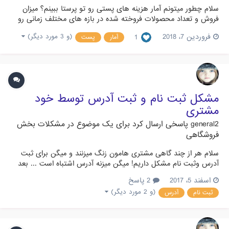
سلام چطور میتونم آمار هزینه های پستی رو تو پرستا ببینم؟ میزان
فروش و تعداد محصولات فروخته شده در بازه های مختلف زمانی رو
میشه دید اما چطور میتونم ببینم که چقدر هزینه مربوط به پست
فروردین 7، 2018
1
(و 3 مورد دیگر)
آمار
پست
پرداخت شده؟؟
مشکل ثبت نام و ثبت آدرس توسط خود
مشتری
general2
پاسخی ارسال کرد برای یک موضوع در
مشکلات بخش
فروشگاهی
سلام هر از چند گاهی مشتری هامون زنگ میزنند و میگن برای ثبت
آدرس وثبت نام مشکل داریم! میگن میزنه آدرس اشتباه است ... بعد
خودم که تست میکنم هیچ مشکلی تو ثبت نام وجود نداره و میتونم
اسفند 5، 2017
2 پاسخ
ثبت نام کنم و پرداخت ، ولی چندین مشتری تماس میگیرند و میگند
(و 2 مورد دیگر)
ثبت نام
آدرس
که که نمیتونند ثبت نام کنند و بهشون ایراد میگیره (آدرس...