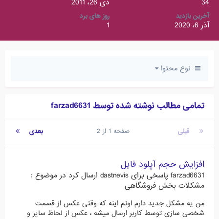
34
دی 26، 2011
آخرین بازدید
روز های برد
آذر 6، 2020
1
نوع محتوا
تمامی مطالب نوشته شده توسط farzad6631
قبلی
صفحه 1 از 2
بعدی
افزایش حجم آپلود فایل
farzad6631
پاسخی برای
dastnevis
ارسال کرد در موضوع :
مشکلات بخش فروشگاهی
من یه مشکل جدید دارم اونم اینه که وقتی عکس از قسمت
شخصی سازی توسط کاربر ارسال میشه ، عکس از لحاظ سایز و