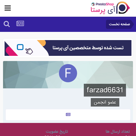
صفحه نخست
farzad6631
عضو انجمن
تعداد ارسال ها
تاریخ عضویت