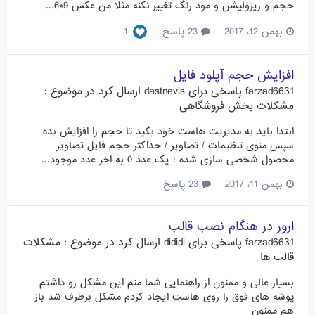
حجم و ریزولیشن و مود رنگ تغییر نکنه مثلا من عکس 9*6...
بهمن 12، 2017
23 پاسخ
1
افزایش حجم آپلود فایل
farzad6631
پاسخی برای
dastnevis
ارسال کرد در موضوع :
مشکلات بخش فروشگاهی
ابتدا باید به مدیریت هاست خود بگید تا حجم را افزایش بده
سپس منوی تنظیمات / تصاویر / حداکثر حجم فایل‌ تصاویر
محصول شخصی سازی شده : یک عدد 0 به اخر عدد موجود...
بهمن 11، 2017
23 پاسخ
ارور در هنگام نصب قالب
farzad6631
پاسخی برای
dididi
ارسال کرد در موضوع :
مشکلات
قالب ها
بسیار عالی و ممنون از راهنمایی شما منم این مشکل رو داشتم
پوشه های فوق را روی هاست ایجاد کردم مشکل برطرف شد باز
هم ممنون