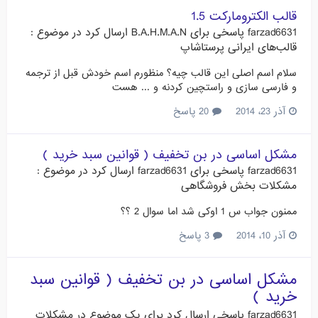
قالب الکترومارکت 1.5
farzad6631
پاسخی برای
B.A.H.M.A.N
ارسال کرد در موضوع :
قالب‌های ایرانی پرستاشاپ
سلام اسم اصلی این قالب چیه؟ منظورم اسم خودش قبل از ترجمه
و فارسی سازی و راستچین کردنه و ... هست
آذر 23، 2014
20 پاسخ
مشکل اساسی در بن تخفیف ( قوانين سبد خريد )
farzad6631
پاسخی برای
farzad6631
ارسال کرد در موضوع :
مشکلات بخش فروشگاهی
ممنون جواب س 1 اوکی شد اما سوال 2 ؟؟
آذر 10، 2014
3 پاسخ
مشکل اساسی در بن تخفیف ( قوانين سبد
خريد )
farzad6631
پاسخی ارسال کرد برای یک موضوع در
مشکلات