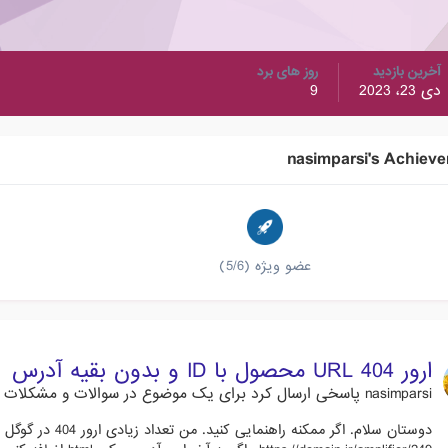
آخرین بازدید
روز های برد
دی 23، 2023
9
nasimparsi's Achiev
عضو ویژه (5/6)
ارور 404 URL محصول با ID و بدون بقیه آدرس
nasimparsi
پاسخی ارسال کرد برای یک موضوع در
سوالات و مشکلات مت
دوستان سلام. اگر 