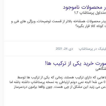
 محصولات ناموجود
داول پرستاشاپ 1.7
ایدر محصولات همشاخه بالاتر از قسمت توضیحات، ویژگی های فنی و
تاه کالا قرار بگیره؟
الیتیک در پرستاشاپ
دی 24، 2021
رت خرید یکی از ترکیب ها!
شگاهی
 از نسخه 1.6 به 1.7 رو انجام دادیم، در کالاهایی که دارای ترکیب هستند، زمانی که یکی از ترکیب ها توسط
مشتری خریداری می شه ( مهم نیست چه تعداد ) هر دو کالا موجودیشون 0 می شه! البته نمی دونم ارتباطی به نسخه پرستاشاپ داشته باشه اما
حدس می زنید این مشکل از چی هست. چون واقعا برامون دردسرساز