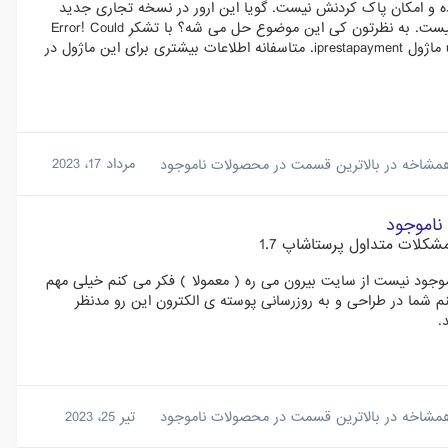
ده و امکان پاک کردنش نیست. گویا این ارور در نسخه تجاری جدید
حل شده. اما در نسخه رایگان این مشکل حل نشده و امکان پاک کردنش نیست. به نظرتون کی این موضوع حل می شه؟ با تشکر Error! Could
not perform action uninstall for module undefined Error! نمی‌توان uninstall ماژول iprestapayment. متاسفانه اطلاعات بیشتری برای این ماژول در
شاخه در بالاترین قسمت در محصولات ناموجود
مرداد 17، 2023
ناموجود
شکلات متداول پرستاشاپ 1.7
ا موجود نیست از سایت بیرون می ره ( معمولا ) فکر می کنم خیلی مهم
شما در طراحی و به روزرسانی پوسته ی الکترون این رو مدنظر
.
شاخه در بالاترین قسمت در محصولات ناموجود
تیر 25، 2023