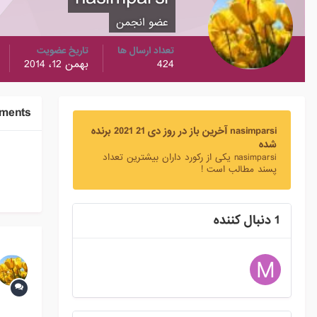
عضو انجمن
تعداد ارسال ها
تاریخ عضویت
424
بهمن 12، 2014
ements
nasimparsi آخرین باز در روز دی 21 2021 برنده
شده
nasimparsi یکی از رکورد داران بیشترین تعداد
پسند مطالب است !
1 دنبال کننده