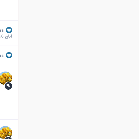
rsi
آبان 6، 2023
rsi