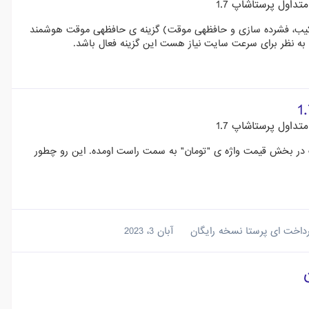
داول پرستاشاپ 1.7
با درود دوستان من وقتی در بخش پارامترهای پیشرفته>کارایی> CCC (ترکیب، فشرده سازی و حافظه‎ی موقت) گزینه ی حافظه‎ی موقت هوشمند
داول پرستاشاپ 1.7
ام دادم. پس از این ارتقا یک در بخش قیمت واژه ی "تومان" به سمت راست اومده. این رو چطور
داخت ای پرستا نسخه رایگان
آبان 3، 2023