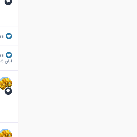
rsi
rsi
آبان 5، 2023