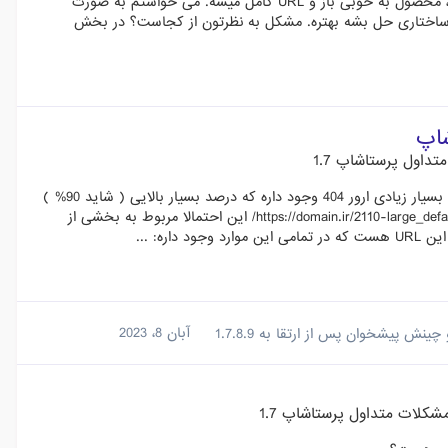
https://domain.ir/amplifier/249- اگر به آخر این آدرس یک .html اضافه کنیم، محصول به خوبی باز و URL کامل میشه. می خواستم به صورت
هست و مشکل ساختاری حل بشه بهتره. مشکل به نظرتون از کجاست؟ در بخش
داول پرستاشاپ 1.7
با درود ما در دو سایت پرستاشاپی که بررسی کردیم در گوگل وبمستر تعداد بسیار زیادی ارور 404 وجود داره که درصد بسیار بالایی ( شاید 90% )
از این ارورها به نظر ساختاری هستند. یعنی از یک روند پیروی می کنند. https://domain.ir/2110-large_default/ این احتمالا مربوط به بخشی از
ه: ...
نش پیشخوان پس از ارتقا به 1.7.8.9
آبان 8، 2023
شکلات متداول پرستاشاپ 1.7