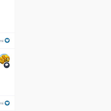
rsi
rsi