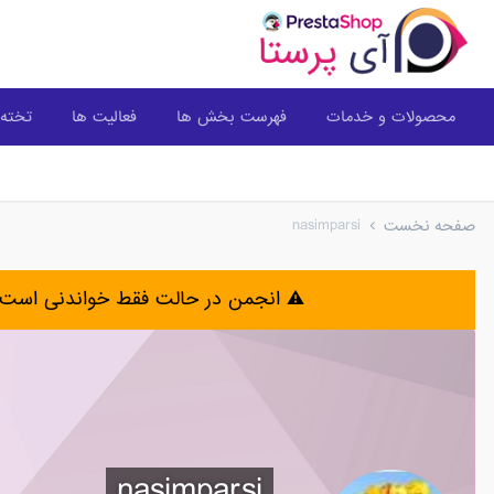
محصولات و خدمات
فهرست بخش ها
فعالیت ها
تخته 
nasimparsi
صفحه نخست
⚠️ انجمن در حالت فقط خواندنی است 
nasimparsi