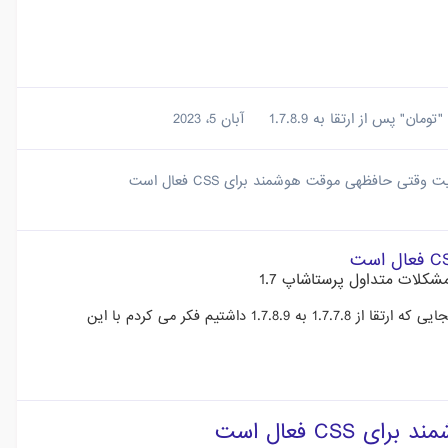
" پس از ارتقا به 1.7.8.9
آبان 5، 2023
ت هوشمند برای CSS فعال است
شکلات متداول پرستاشاپ 1.7
نه متاسفانه مشکل با این کار حل نمی شه. قبلا هم تست کرده بودم. از اونجایی که ارتقا از 1.7.7.8 به 1.7.8.9 داشتیم فکر می کردم با این