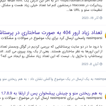
ریدایرکت در htaccess درستشون کنم اما تعداد خیلی زیاد 
تنظیمات سئو و URL ها...
آذر 18، 2023
تعداد زیاد ارور 404 به صورت ساختاری در پرستاشاپ
nasimparsi
پاسخی ارسال کرد برای یک موضوع در
سوالات و مشکلات مت
پرستاشاپ یا ماژول یا.. نیست که این تعداد زیاد مشکل رو ایجاد می کنه؟ این URL هست که در تمامی این موارد وجود دار
آبان 8، 2023
nasimpa
به یک ارسال در یک موضوع واکنش نشان داد :
به هم ریختن منو و چی
به هم ریختن منو و چینش پیشخوان پس از ارتقا به 1.7.8.9
nasimparsi
پاسخی برای
nasimparsi
ارسال کرد در موضوع :
سوالات و م