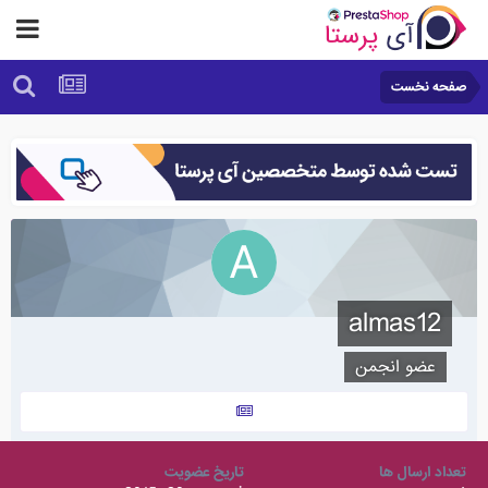
صفحه نخست
almas12
عضو انجمن
تعداد ارسال ها
تاریخ عضویت