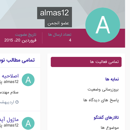
almas12
عضو انجمن
تعداد ارسال ها
تاریخ عضویت
4
فروردین 20، 2015
تمامی مطالب نوشته 
تمامی فعالیت ها
اصلاحیه نما
نمایه ها
almas12
پا
بروزرسانی وضعیت
سلام مهندس
پاسخ های دیدگاه ها
اردیبهشت 1، 5
تالارهای گفتگو
ماژول آپ
almas12
پا
موضوع ها