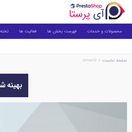
محصولات و خدمات
فهرست بخش ها
فعالیت ها
تخته 
almas12
صفحه نخست