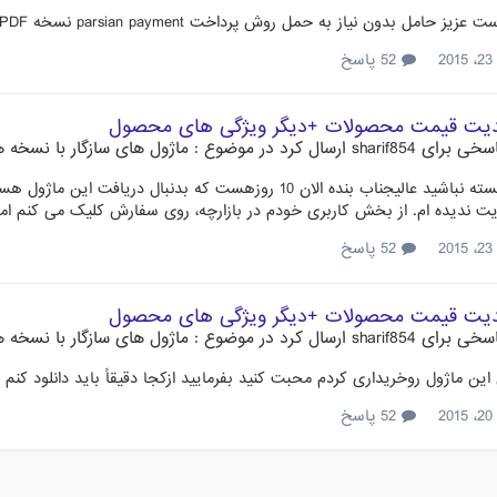
 نیاز به حمل روش پرداخت parsian payment نسخه PDF فاکتور خود را دانلود کنید جز این هیچ چیز دیگه ای برای من نمی آید.
2
52 پاسخ
دیت قیمت محصولات +دیگر ویژگی های محصول
سخی برای
sharif854
ارسال کرد در موضوع :
ماژول های سازگار با نسخه های
با سلام وخسته نباشید عالیجناب بنده الان 10 روزهست که بد
ریت ندیده ام. از بخش کاربری خودم در بازارچه، روی سفارش کلیک می کنم اما
2
52 پاسخ
دیت قیمت محصولات +دیگر ویژگی های محصول
سخی برای
sharif854
ارسال کرد در موضوع :
ماژول های سازگار با نسخه های
این ماژول روخریداری کردم محبت کنید بفرمایید ازکجا دقیقاً باید دانلود ک
2
52 پاسخ