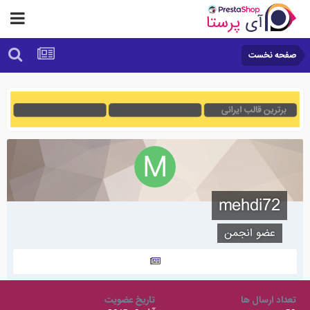
صفحه نخست
mehdi72
عضو انجمن
تعداد ارسال ها
تاریخ عضویت