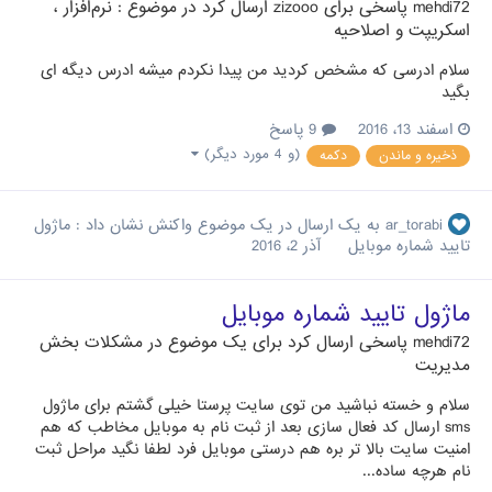
mehdi72
پاسخی برای
zizooo
ارسال کرد در موضوع :
نرم‌افزار ،
اسکریپت و اصلاحیه
سلام ادرسی که مشخص کردید من پیدا نکردم میشه ادرس دیگه ای
بگید
اسفند 13، 2016
9 پاسخ
(و 4 مورد دیگر)
ذخیره و ماندن
دکمه
ar_torabi
به یک ارسال در یک موضوع واکنش نشان داد :
ماژول
تایید شماره موبایل
آذر 2، 2016
ماژول تایید شماره موبایل
mehdi72
پاسخی ارسال کرد برای یک موضوع در
مشکلات بخش
مدیریت
سلام و خسته نباشید من توی سایت پرستا خیلی گشتم برای ماژول
sms ارسال کد فعال سازی بعد از ثبت نام به موبایل مخاطب که هم
امنیت سایت بالا تر بره هم درستی موبایل فرد لطفا نگید مراحل ثبت
نام هرچه ساده...