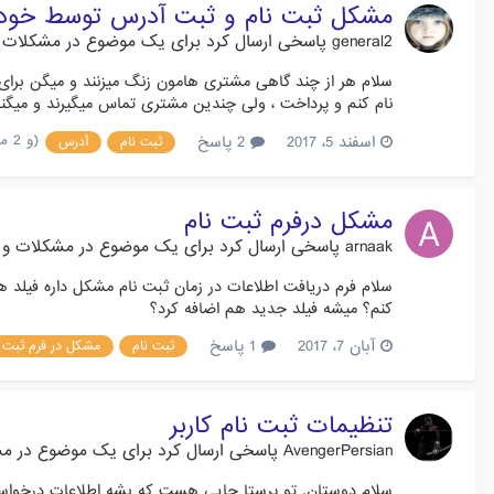
مشکل ثبت نام و ثبت آدرس توسط خود
general2
پاسخی ارسال کرد برای یک موضوع در
مشکلات 
سلام هر از چند گاهی مشتری هامون زنگ میزنند و میگن برای
نام کنم و پرداخت ، ولی چندین مشتری تماس میگیرند و میگند ک
(و 2 مورد دیگر)
اسفند 5، 2017
2 پاسخ
ثبت نام
آدرس
مشکل درفرم ثبت نام
arnaak
پاسخی ارسال کرد برای یک موضوع در
مشکلات و س
سلام فرم دریافت اطلاعات در زمان ثبت نام مشکل داره فیلد 
کنم؟ میشه فیلد جدید هم اضافه کرد؟
آبان 7، 2017
1 پاسخ
ثبت نام
مشکل در فرم ثبت ن
تنظیمات ثبت نام کاربر
AvengerPersian
پاسخی ارسال کرد برای یک موضوع در
مش
سلام دوستان. تو پرستا جایی هست که بشه اطلاعات درخواست ش