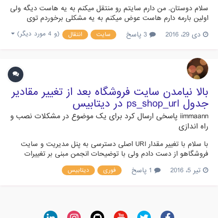
سلام دوستان. من دارم سایتم رو منتقل میکنم به یه هاست دیگه ولی
اولین بارمه دارم هاست عوض میکنم به یه مشکلی برخوردم توی
هاست جدید که یوزرنیم من فرق میکنه (چاره ای نداشتم!) پس اسم
دی 29، 2016
3 پاسخ
(و 4 مورد دیگر)
سایت
انتقال
دیتابیس ها هم به همون ترتیب با اون پیشوند میاد حالا پرستای من
که با یه اسم دیگه نصب کرده بودم طبیعتا اینجا کار نمیکنه؟ چ...
بالا نیامدن سایت فروشگاه بعد از تغییر مقادیر
جدول ps_shop_url در دیتابیس
iimmaann
پاسخی ارسال کرد برای یک موضوع در
مشکلات نصب و
راه اندازی
با سلام با تغییر مقدار URI اصلی دسترسی به پنل مدیریت و سایت
فروشگاهو از دست دادم ولی با توضیحات انجمن مبنی بر تغییرات
جدول ps_shop_url در دیتابیس دسترسی به پنل مدیریت برقرار شد
تیر 5، 2016
1 پاسخ
فوری
دیتابیس
ولی چند مشکل هنوز برقرار است : 1.ساعت اصلی فروشگاه بالا نمیاد
2.تب "فروشگاه من" که تو پنل مدیریت بود و مستقیم فروشگاه رو
لو...