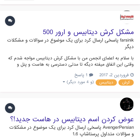
مشکل کرش دیتابیس و ارور 500
farsinik
پاسخی ارسال کرد برای یک موضوع در
سوالات و مشکلات
دیگر
با سلام به اعضای انجمن من با مشکل کرش دیتابیس مواجه شدم که
وقتی این اتفاق میفته دیگه تا مدتی دسترسی به هاست و پنل و
وبسایت امکان پذیر نیست و ارور 500 با پیغام Link to database
فروردین 2، 2017
1 پاسخ
cannot be established: SQLSTATE[HY000] [1040] Too many
(و 4 مورد دیگر)
کرش
دیتابیس
connections رخ میدهد. با هاست صحبت کردم و اونا گفتن مشکل رو
مو...
عوض کردن اسم دیتابیس در هاست جدید!؟
AvengerPersian
پاسخی ارسال کرد برای یک موضوع در
مشکلات
و سؤالات متداول پرستاشاپ 1.6