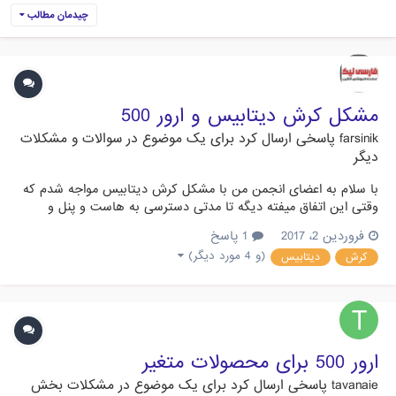
چیدمان مطالب
مشکل کرش دیتابیس و ارور 500
farsinik
پاسخی ارسال کرد برای یک موضوع در
سوالات و مشکلات
دیگر
با سلام به اعضای انجمن من با مشکل کرش دیتابیس مواجه شدم که
وقتی این اتفاق میفته دیگه تا مدتی دسترسی به هاست و پنل و
وبسایت امکان پذیر نیست و ارور 500 با پیغام Link to database
فروردین 2، 2017
1 پاسخ
cannot be established: SQLSTATE[HY000] [1040] Too many
(و 4 مورد دیگر)
کرش
دیتابیس
connections رخ میدهد. با هاست صحبت کردم و اونا گفتن مشکل رو
مو...
ارور 500 برای محصولات متغیر
tavanaie
پاسخی ارسال کرد برای یک موضوع در
مشکلات بخش