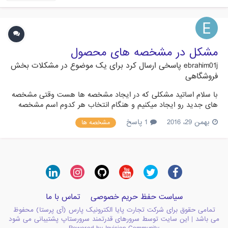
مشکل در مشخصه های محصول
ebrahim01j
پاسخی ارسال کرد برای یک موضوع در
مشکلات بخش
فروشگاهی
با سلام اساتید مشکلی که در ایجاد مشخصه ها هست وقتی مشخصه
های جدید رو ایجاد میکنیم و هنگام انتخاب هر کدوم اسم مشخصه
به لینک اضافه میشه و این باعث میشه برا هر مشخصه یه لینک وجود
بهمن 29، 2016
1 پاسخ
مشخصه ها
داشته باشه که باعث وجود لینک تکراری برا محصولات میشه . مثل
این : http://link.com/14-16g-toshiba-mini.html#/16-- http://li...
سیاست حفظ حریم خصوصی
تماس با ما
تمامی حقوق برای شرکت تجارت پایا الکترونیک پارس (آی پرستا) محفوظ
می باشد | این سایت توسط سرورهای قدرتمند سرورستاپ پشتیبانی می شود