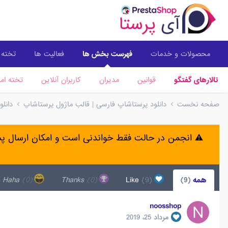
محصولات و خدمات
فهرست بخش ها
فعالیت ها
تخته ا
تالارهای گفتگو
قوانین
مدیران
کاربران آنلاین
تخته امت
صفحه نخست
دانلود پرستاشاپ فارسی | قالب ماژول پرستاشاپ
دانل
⚠️ انجمن در حالت فقط خواندنی است و امکان ارسال 
همه
(9)
Like
(9)
Thanks
(0)
Haha
(0)
noosshop
مرداد 25، 2019