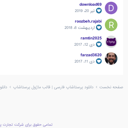
download69
تیر 20، 2019
roozbeh.rajabi
اردیبهشت 6، 2018
ramtin2025
دی 12، 2017
farzad3620
دی 11، 2017
صفحه نخست
دانلود پرستاشاپ فارسی | قالب ماژول پرستاشاپ
دانل
تمامی حقوق برای شرکت تجارت پا