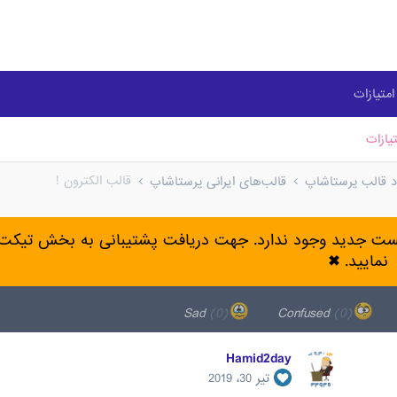
متیازات
یازات
قالب الکترون !
ود قالب پرستاشاپ
قالب‌های ایرانی پرستاشاپ
پست جدید وجود ندارد. جهت دریافت پشتیبانی به بخش تیکت 
نمایید.
✖
(0)
Sad
(0)
Confused
Hamid2day
تیر 30، 2019