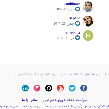
saeidaspr
مرداد 2، 2018
sepehr
بهمن 23، 2017
hamed-mz
دی 11، 2017
قالب الکترون !
ود قالب پرستاشاپ
قالب‌های ایرانی پرستاشاپ
سیاست حفظ حریم خصوصی
تماس با ما
یا الکترونیک پارس (آی پرستا) محفوظ می باشد | این سایت توسط سرورهای قدرت