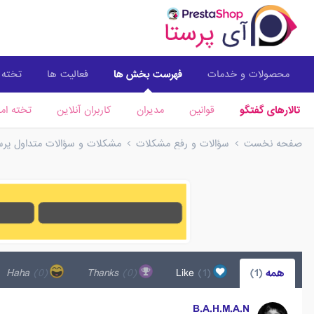
محصولات و خدمات
فهرست بخش ها
فعالیت ها
تخته ا
تالارهای گفتگو
قوانین
مدیران
کاربران آنلاین
تخته امت
صفحه نخست
سؤالات و رفع مشکلات
مشکلات و سؤالات متداول پرستا
همه
(1)
Like
(1)
Thanks
(0)
Haha
(0)
B.A.H.M.A.N