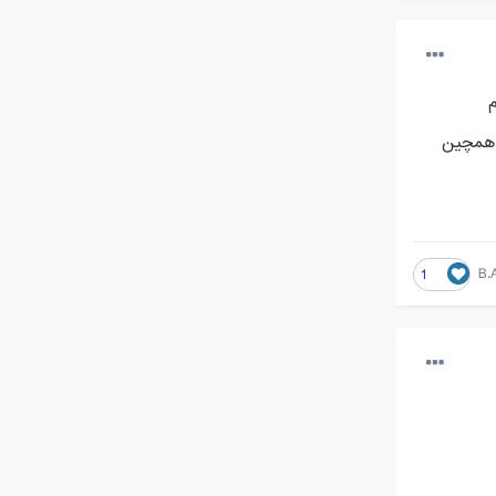
م
 همچین
B.
1