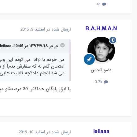
41
B.A.H.M.A.N
ارسال شده در
اسفند 9، 2015
در در ۱۳۹۴/۹/۱۸ در 10:46، leilaaa گفته است :
من خودم با php می 
امتحان کنم نه که سفارش بدم! از د
عضو انجمن
می شه انجام داد؟چه قابلیت هایی از اون
3.7k
با ابزار رایگان حداکثر 30 درصدشو میتونید داشته باشین
leilaaa
ارسال شده در
اسفند 10، 2015