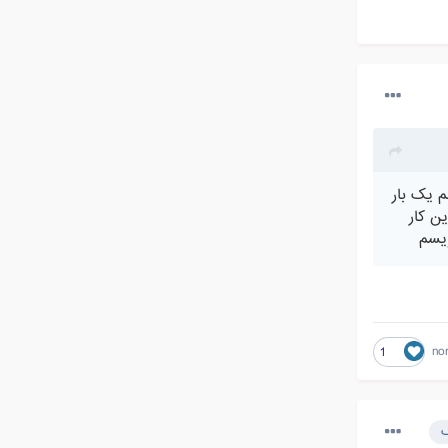
م یک بار
ن کار
no
1
ک