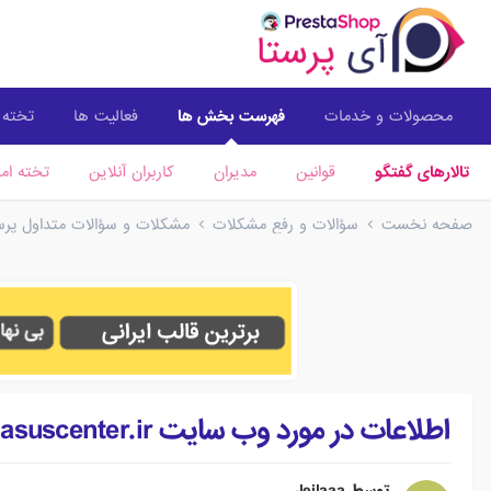
محصولات و خدمات
فهرست بخش ها
فعالیت ها
تخته ا
تالارهای گفتگو
قوانین
مدیران
کاربران آنلاین
تخته امت
صفحه نخست
سؤالات و رفع مشکلات
مشکلات و سؤالات متداول پرستا
اطلاعات در مورد وب سایت http://www.asuscenter.ir/