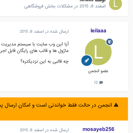
توسط
leilaaa
،
اسفند 8، 2015
در
مشکلات بخش فروشگاهی
leilaaa
ارسال شده در
اسفند 8، 2015
آیا این وب سایت با سیستم مدیریت م
ماژول ها و قالب های رایگان قابل اج
چه قالبی به این نزدیکتره؟
عضو انجمن
12
⚠️ انجمن در حالت فقط خواندنی است و امکان ارسال 
mosayeb256
ارسال شده در
اسفند 8، 2015