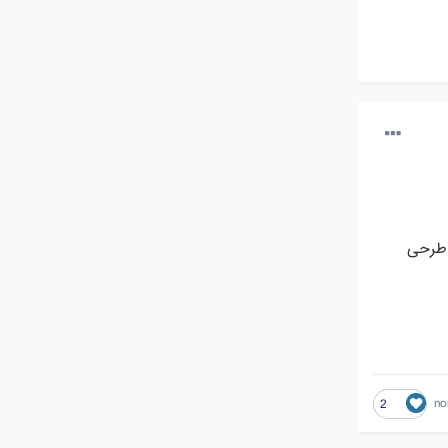
 طرحی
no
2