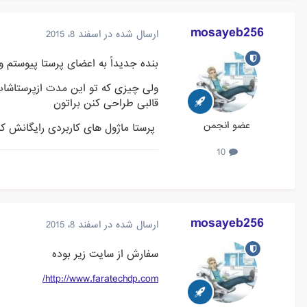
mosayeb256
ارسال شده در
اسفند 8، 2015
بنده جدیداً به اعضای پرستا پیوستم و
ولی چیزی که تو این مدت ازپرستاشاپ
قالبی طراحی کنن براتون
عضو انجمن
پرستا ماژول های کاربردی رایگانش 
10
mosayeb256
ارسال شده در
اسفند 8، 2015
سفارش از سایت زیر بوده
http://www.faratechdp.com/