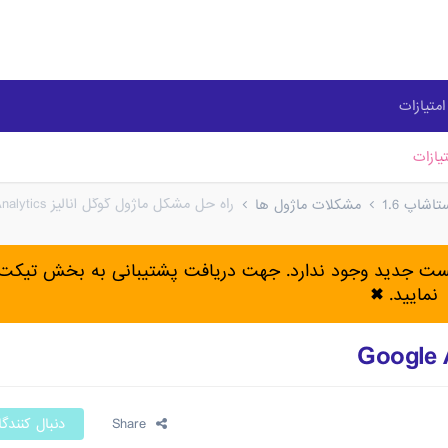
متیازات
یازات
راه حل مشکل ماژول گوگل آنالیز Google Analytics
شاپ 1.6
مشکلات ماژول ها
پست جدید وجود ندارد. جهت دریافت پشتیبانی به بخش تیکت 
نمایید.
✖
Share
دنبال کنندگ