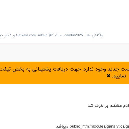
واکنش ها :
ramtin2025
،
سات کالا Satkala.com
admin
،
و
1 نفر دیگر
پست جدید وجود ندارد. جهت دریافت پشتیبانی به بخش تیکت 
نمایید.
✖
ادم مشکلم بر طرف شد