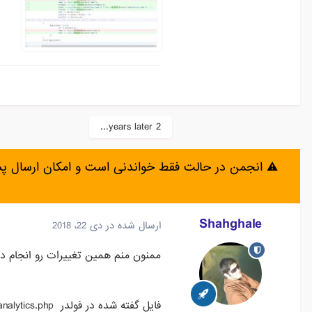
2 years later...
⚠️ انجمن در حالت فقط خواندنی است و امکان ارسال 
Shahghale
ارسال شده در
دی 22، 2018
ممنون منم همین تغییرات رو انجام د
فایل گفته شده در فولدر public_html/modules/ganalytics/ganalytics.php میباشد