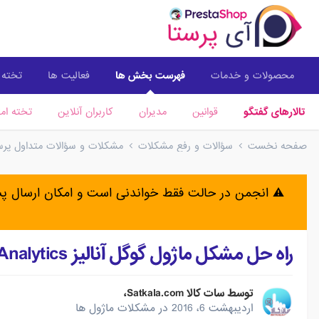
محصولات و خدمات
فهرست بخش ها
فعالیت ها
تخته ا
تالارهای گفتگو
قوانین
مدیران
کاربران آنلاین
تخته امت
صفحه نخست
سؤالات و رفع مشکلات
مشکلات و سؤالات متداول پرستا
⚠️ انجمن در حالت فقط خواندنی است و امکان ارسال 
راه حل مشکل ماژول گوگل آنالیز Google Analytics
توسط
سات کالا Satkala.com
،
اردیبهشت 6، 2016
در
مشکلات ماژول ها