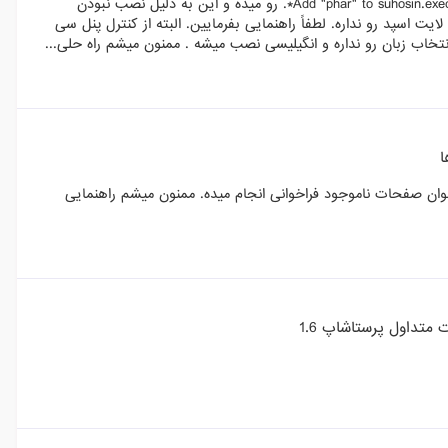
هنگام نصب پرستاشاپ 1.7 در هاست لایت اسپید خطای Add "phar" to suhosin.executor.include.whitelist in php.ini*. رو میده و این به دلیل نصب نبودن
وی لایت اسپد رو نداره. لطفاً راهنمایی بفرمایین. البته از کنترل پنل سی
ا
د بکنم ؟ فولدر chat رو حذف کردم ولی به عنوان صفحات ناموجود فراخوانی انجام میده. ممنون میشم راهنمایی
متداول پرستاشاپ 1.6