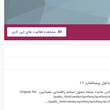
مشاهده فعالیت های این کاربر
ول پرستاشاپ 1.7
با سلام و احترام سرور هر روز فایل هایی رو از پرستاشاپ مسدود میکنه و باعث از کار افتادن سایت میشه ممنون میشم راهنمایی بفرمایین. Original file:
/public_html/vendor/symfony/symfony/s
/public_html/vendor/symfony/symfony/src/S