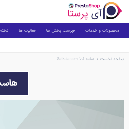
محصولات و خدمات
فهرست بخش ها
فعالیت ها
تخته 
سات کالا Satkala.com
صفحه نخست