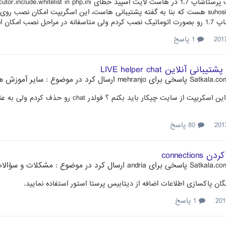
اسکریپت suhosin هست که بنا به گفته پشتیبانی هاست، این اسگریپت امکان نصب ر
یلیسی نصب میشه . ممنون میشم راه حلی...
1 پاسخ
نی آنلاین LIVE helper chat
پاسخی برای
mehranjo
ارسال کرد در موضوع :
سایر آموزش ه
برای حذف این اسکریپت از سایت چیکار بای
80 پاسخ
connection
پاسخی برای
andria
ارسال کرد در موضوع :
مشکلات و سؤالات 
یگان پاکسازی اطلاعات اضافه از دیتابیس پرستا استور استفاده نمایید.
1 پاسخ