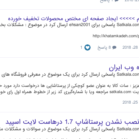
1 پاسخ
م >>>>> ایجاد صفحه ای مختص محصولات تخفیف خورده
پاسخی برای
ehsan2001
ارسال کرد در موضوع :
مشکلات بخ
http://khatamkadeh.com/
2
8 پاسخ
1
 وب ایران
پاسخی ارسال کرد برای یک موضوع در
معرفی فروشگاه های 
یز : سات کالا به عنوان عضو کوچکی از پرستاشاپی ها درخواست دارد مورد حم
ز حمایت شما سپاسگزاریم❤️ 21277#*33*3*
2
شدن پرستاشاپ 1.7 درهاست لایت اسپید
پاسخی ارسال کرد برای یک موضوع در
سوالات و مشکلات متدا