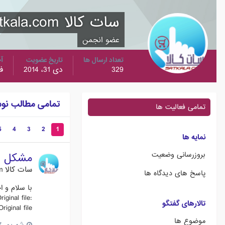
سات کالا Satkala.com
عضو انجمن
تعداد ارسال ها
تاریخ عضویت
آخ
329
دی 31، 2014
فر
تمامی مطالب نوشته ش
تمامی فعالیت ها
5
4
3
2
1
نمایه ها
بروزرسانی وضعیت
مشکل مس
سات کالا Satkala.com
پاسخ های دیدگاه ها
ginal file:
تالارهای گفتگو
al file:...
موضوع ها