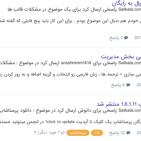
پاسخی ارسال کرد برای یک موضوع در
مشکلات قالب ها
 خودم هم دنبال این موضوع بودم . برای این کار باید پنج فایلی که گفته شد
1 پاسخ
سی بخش مدیریت
پاسخی برای
arashmmm1414
ارسال کرد در موضوع :
مشکلات
ی سازی > ترجمه ها ، زبان فارسی رو انتخاب و گزینه اضافه و به روز کردن زب
4 پاسخ
ر شد
پاسخی برای
دانوش
ارسال کرد در موضوع :
دانلود پرستاشاپ .6
یک کلیک تا آپدیت 1click to update در انجمن میتونید جستجو کنید راهنمای آپدیت هست
(و 1 مورد دیگر)
12 پاسخ
1.6
پرستاشاپ