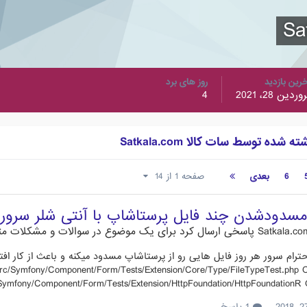
رین بازدید
روز های برد
وردین 28، 2021
4
ده توسط سات کالا Satkala.com
6
بعدی
صفحه 1 از 14
دودشدن چند فایل پرستاشاپ با آنتی شلر سرور
پاسخی ارسال کرد برای یک موضوع در
سوالات و مشکلات متدا
rc/Symfony/Component/Form/Tests/Extension/Core/Type/FileTypeTest.php Ori
ymfony/Component/Form/Tests/Extension/HttpFoundation/HttpFoundationR Origin