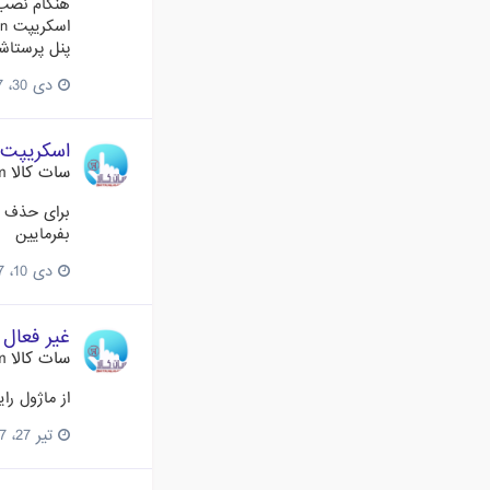
پنل پرستاشاپ 1.7 رو بصورت اتوماتیک نصب کردم ولی متاسفانه در مراحل نصب امکان انتخاب زبان رو نداره و انگ
دی 30، 2017
اسکریپت پشتیبا
سات کالا Satkala.com
بفرمایین
دی 10، 2017
غیر فعال کردن s
سات کالا Satkala.com
از ماژول را
تیر 27، 2017