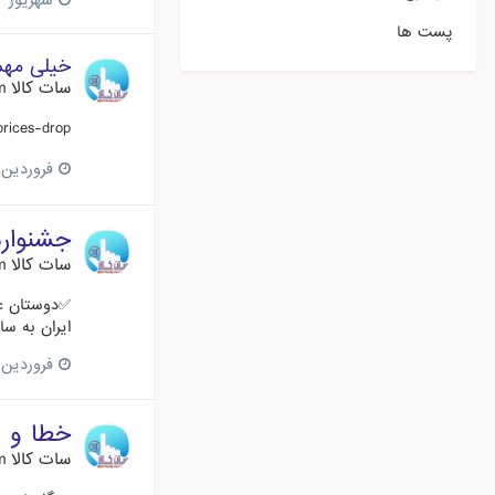
شهریور 27، 2018
پست ها
خیلی مه
سات کالا Satkala.com
prices-drop
فروردین 28، 018
جشنواره
سات کالا Satkala.com
✅دوستان عز
ایران به سایت satkala.com مراجعه ویا با شماره‌گیری کد زیر از خطوط همراه اول رای خود را ثبت کنید. ا
فروردین 25، 018
خطا و نصب ن
سات کالا Satkala.com