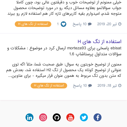
خیلی ممنونم از توضیحات خوب و دقیقتون عالی بود، چون کاملا
جواب سوالاتمو بعلاوه مسائل دیگه رو در مورد توضیحات محصول
متوجه شدم، امیدوارم بقیه کاربرهای تازه کار هم استفاده لازم رو ببرند
تیر 20، 2019
10 پاسخ
1
استفاده از تگ های H
استفاده از تگ های H
ebisat
پاسخی برای
morteza93
ارسال کرد در موضوع :
مشکلات و
سؤالات متداول پرستاشاپ 1.6
ممنون از توضیح خوبتون یه سوال: طبق صحبت شما، مثلاً اگه توی
عنوانی از توضیح کوتاه یک محصول از تگ H2 استفاده شد، بعدش هم
که متن بدون تگ مربوط به همون عنوان قرار میگیره - برای عناوین...
تیر 18، 2019
10 پاسخ
استفاده از تگ های H