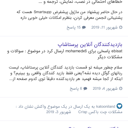
خطاهای احتمالی در نصب، نمایش، ترجمه و ...
در حال حاضر پیشنهاد من ماژول پیشفرض Smartsupp هست که
پشتیبانی انجمن معرفی کردن، بنظرم امکانات خیلی خوبی داره
شهریور 11، 2019
15 پاسخ
بازدیدکنندگان آنلاین پرستاشاپ
ebisat
پاسخی برای
mohamedx6
ارسال کرد در موضوع :
سوالات و
مشکلات دیگر
سلام چطور میشه تو قسمت بازدید کنندگان آنلاین پرستاشاپ، لیست
رباتهای گوگل دیده نشه؟یعنی فقط بازید کنندگان واقعی رو ببینیم؟ و
اینکه از کجا میشه فهمید هر بازدیدکننده دقیقاً توی کدوم صفحه از...
شهریور 4، 2019
6 پاسخ
katooniland
به یک ارسال در یک موضوع واکنش نشان داد :
مشکلات چت باکس Crisp
شهریور 3، 2019