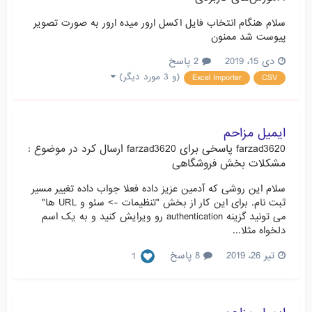
سلام هنگام انتخاب فایل اکسل ارور میده ارور به صورت تصویر
پیوست شد ممنون
دی 15، 2019
2 پاسخ
(و 3 مورد دیگر)
Excel Importer
CSV
ایمیل مزاحم
farzad3620
پاسخی برای
farzad3620
ارسال کرد در موضوع :
مشکلات بخش فروشگاهی
سلام این روشی که آدمین عزیز داده فعلا جواب داده تغییر مسیر
ثبت نام. برای این کار از بخش "تنظیمات -> سئو و URL ها"
می تونید گزینه authentication رو ویرایش کنید و به یک اسم
دلخواه مثلا...
تیر 26، 2019
8 پاسخ
1