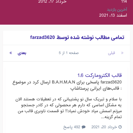
114
خرداد 17، 2012
آخرین بازدید
اسفند 13، 2021
تمامی مطالب نوشته شده توسط farzad3620
قبلی
صفحه 1 از 5
بعدی
قالب الکترومارکت 1.6
farzad3620
پاسخی برای
B.A.H.M.A.N
ارسال کرد در موضوع
:
قالب‌های ایرانی پرستاشاپ
با سلام و تبریک سال نو پشتیبانی که در تعطیلات هستند الان
یه مشکل اساسی که دارم هر محصولی که در کادر جستجو
میزنم اسمش میاد خودش نمیاد!! تو قسمت ناوبری قالب من
تمام گزینه...
خرداد 20، 2021
492 پاسخ