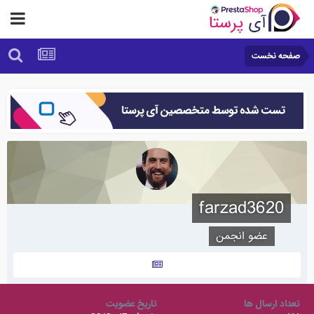
صفحه نخست
farzad3620
عضو انجمن
تعداد ارسال ها
تاریخ عضویت