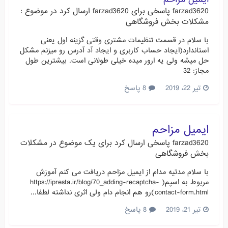
farzad3620
پاسخی برای
farzad3620
ارسال کرد در موضوع :
مشکلات بخش فروشگاهی
با سلام در قسمت تنظیمات مشتری وقتی گزینه اول یعنی
استاندارد(ایجاد حساب کاربری و ایجاد آد آدرس رو میزنم مشکل
حل میشه ولی یه ارور میده خیلی طولانی است. بیشترین طول
مجاز: 32
تیر 22، 2019
8 پاسخ
ایمیل مزاحم
farzad3620
پاسخی ارسال کرد برای یک موضوع در
مشکلات
بخش فروشگاهی
با سلام مدتیه مدام از ایمیل مزاحم دریافت می کنم آموزش
مربوط به اسپم( https://ipresta.ir/blog/70_adding-recaptcha-
contact-form.html)رو هم انجام دام ولی اثری نداشته لطفا...
تیر 21، 2019
8 پاسخ